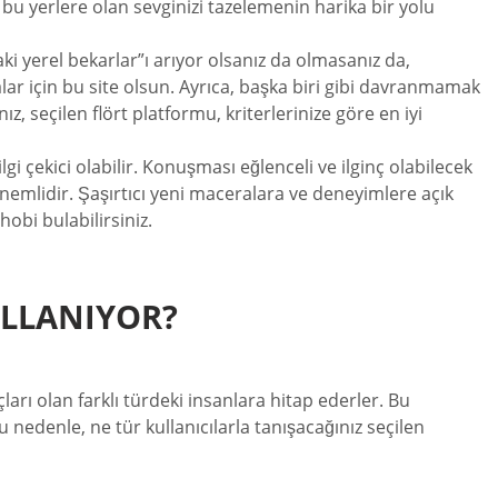
 bu yerlere olan sevginizi tazelemenin harika bir yolu
 yerel bekarlar”ı arıyor olsanız da olmasanız da,
malar için bu site olsun. Ayrıca, başka biri gibi davranmamak
, seçilen flört platformu, kriterlerinize göre en iyi
lgi çekici olabilir. Konuşması eğlenceli ve ilginç olabilecek
nemlidir. Şaşırtıcı yeni maceralara ve deneyimlere açık
bi bulabilirsiniz.
ULLANIYOR?
çları olan farklı türdeki insanlara hitap ederler. Bu
 Bu nedenle, ne tür kullanıcılarla tanışacağınız seçilen