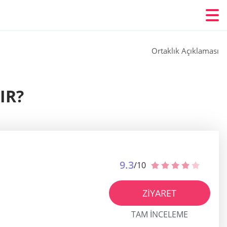
Ortaklık Açıklaması
IR?
9.3
/10
ZIYARET
TAM INCELEME