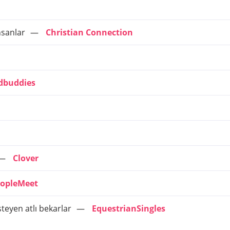
insanlar
Christian Connection
dbuddies
Clover
eopleMeet
teyen atlı bekarlar
EquestrianSingles