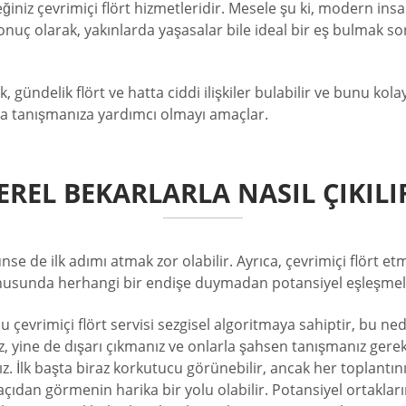
ğiniz çevrimiçi flört hizmetleridir. Mesele şu ki, modern insan
onuç olarak, yakınlarda yaşasalar bile ideal bir eş bulmak so
gündelik flört ve hatta ciddi ilişkiler bulabilir ve bunu kolay 
arla tanışmanıza yardımcı olmayı amaçlar.
EREL BEKARLARLA NASIL ÇIKILI
se de ilk adımı atmak zor olabilir. Ayrıca, çevrimiçi flört etm
usunda herhangi bir endişe duymadan potansiyel eşleşmeleri 
çevrimiçi flört servisi sezgisel algoritmaya sahiptir, bu ned
, yine de dışarı çıkmanız ve onlarla şahsen tanışmanız gereki
. İlk başta biraz korkutucu görünebilir, ancak her toplantının
açıdan görmenin harika bir yolu olabilir. Potansiyel ortaklarını