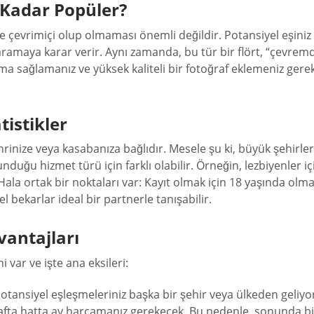
 Kadar Popüler?
ir ve çevrimiçi olup olmaması önemli değildir. Potansiyel eşiniz
aramaya karar verir. Aynı zamanda, bu tür bir flört, “çevremde
ama sağlamanız ve yüksek kaliteli bir fotoğraf eklemeniz gere
tistikler
hrinize veya kasabanıza bağlıdır. Mesele şu ki, büyük şehirler
unduğu hizmet türü için farklı olabilir. Örneğin, lezbiyenler i
 Hala ortak bir noktaları var: Kayıt olmak için 18 yaşında olma
l bekarlar ideal bir partnerle tanışabilir.
vantajları
 var ve işte ana eksileri:
z. Potansiyel eşleşmeleriniz başka bir şehir veya ülkeden geli
fta hatta ay harcamanız gerekecek. Bu nedenle, sonunda birbi