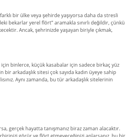
 farklı bir ülke veya şehirde yaşıyorsa daha da stresli
ki bekarlar yerel flört” aramakla sınırlı değildir, çünkü
kecektir. Ancak, şehrinizde yaşayan biriyle çıkmak,
 için binlerce, küçük kasabalar için sadece birkaç yüz
çin bir arkadaşlık sitesi çok sayıda kadın üyeye sahip
lısınız. Aynı zamanda, bu tür arkadaşlık sitelerinin
yorsa, gerçek hayatta tanışmanız biraz zaman alacaktır.
rinizi görür ve flört etmeyeceğinizi anlarsanız, bu bir