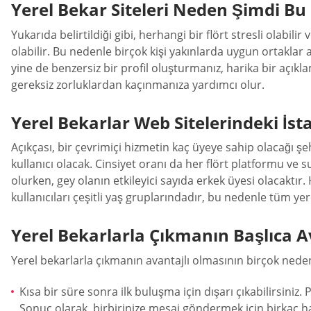
Yerel Bekar Siteleri Neden Şimdi Bu
Yukarıda belirtildiği gibi, herhangi bir flört stresli olabil
olabilir. Bu nedenle birçok kişi yakınlarda uygun ortaklar 
yine de benzersiz bir profil oluşturmanız, harika bir açıkl
gereksiz zorluklardan kaçınmanıza yardımcı olur.
Yerel Bekarlar Web Sitelerindeki İsta
Açıkçası, bir çevrimiçi hizmetin kaç üyeye sahip olacağı şe
kullanıcı olacak. Cinsiyet oranı da her flört platformu ve s
olurken, gey olanın etkileyici sayıda erkek üyesi olacaktır.
kullanıcıları çeşitli yaş gruplarındadır, bu nedenle tüm yere
Yerel Bekarlarla Çıkmanın Başlıca A
Yerel bekarlarla çıkmanın avantajlı olmasının birçok nedeni
Kısa bir süre sonra ilk buluşma için dışarı çıkabilirsini
Sonuç olarak, birbirinize mesaj göndermek için birkaç ha