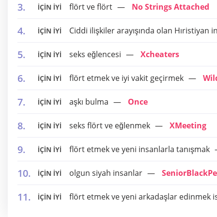
flört ve flört
No Strings Attached
İÇİN İYİ
Ciddi ilişkiler arayışında olan Hıristiyan 
İÇİN İYİ
seks eğlencesi
Xcheaters
İÇİN İYİ
flört etmek ve iyi vakit geçirmek
Wil
İÇİN İYİ
aşkı bulma
Once
İÇİN İYİ
seks flört ve eğlenmek
XMeeting
İÇİN İYİ
flört etmek ve yeni insanlarla tanışmak
İÇİN İYİ
olgun siyah insanlar
SeniorBlackP
İÇİN İYİ
flört etmek ve yeni arkadaşlar edinmek is
İÇİN İYİ