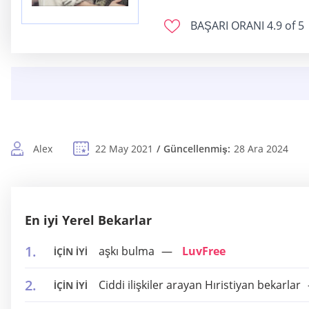
BAŞARI ORANI
4.9 of 5
Alex
22 May 2021
Güncellenmiş:
28 Ara 2024
En iyi Yerel Bekarlar
aşkı bulma
LuvFree
İÇİN İYİ
Ciddi ilişkiler arayan Hıristiyan bekarlar
İÇİN İYİ