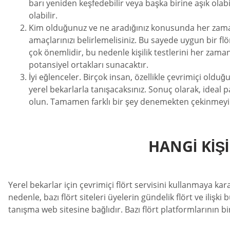
barı yeniden keşfedebilir veya başka birine aşık olab
olabilir.
Kim olduğunuz ve ne aradığınız konusunda her zaman 
amaçlarınızı belirlemelisiniz. Bu sayede uygun bir flör
çok önemlidir, bu nedenle kişilik testlerini her zama
potansiyel ortakları sunacaktır.
İyi eğlenceler. Birçok insan, özellikle çevrimiçi olduğ
yerel bekarlarla tanışacaksınız. Sonuç olarak, ideal
olun. Tamamen farklı bir şey denemekten çekinmeyin
HANGI KIŞ
Yerel bekarlar için çevrimiçi flört servisini kullanmaya kara
nedenle, bazı flört siteleri üyelerin gündelik flört ve ilişki
tanışma web sitesine bağlıdır. Bazı flört platformlarının bi