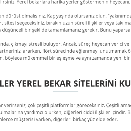
ilirsiniz. Yerel bekarlara harika yerler göstermenin heyecanı,
dürüst olmalısınız. Kaç yaşında olursanız olun, “yakınımdaki
t sitesi seçeceksiniz, bırakın uzun süreli ilişkiler veya takıl
n düşünceli bir şekilde tamamlamanız gerekir. Bunu yaparsanız
unda, çıkmayı stresli buluyor. Ancak, süreç heyecan verici ve i
 partnerinizi ararken, flört sürecinde eğlenmeyi unutmamak ö
, böylece mükemmel bir eşleşme ve aynı zamanda yeni bir ho
ILER YEREL BEKAR SITELERINI K
r verirseniz, çok çeşitli platformlar göreceksiniz. Çeşitli ama
 bulmalarına yardımcı olurken, diğerleri ciddi ilişkiler içindir.
nlerce müşterisi varken, diğerleri birkaç yüz elde eder.