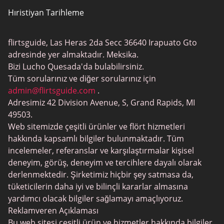
Hıristiyan Tarihleme
Gay Flört
flirtsguide, Las Heras 2da Secc 36640 Irapuato Gto
Gündelik Seks
adresinde yer almaktadır. Meksika.
Elit Tarihleme
Bizi Lucho Quesada'da bulabilirsiniz.
Tüm sorularınız ve diğer sorularınız için
BBW Flört
admin@flirtsguide.com
.
Trans Tarihleme
Adresimiz 42 Division Avenue, S, Grand Rapids, MI
49503.
Puma Tarihleme
Web sitemizde çeşitli ürünler ve flört hizmetleri
Yetişkin Tarihleme Siteleri
hakkında kapsamlı bilgiler bulunmaktadır. Tüm
incelemeler, referanslar ve karşılaştırmalar kişisel
Lezbiyen Tarihleme
deneyim, görüş, deneyim ve tercihlere dayalı olarak
Oyun Tarihleme
derlenmektedir. Şirketimiz hiçbir şey satmasa da,
tüketicilerin daha iyi ve bilinçli kararlar almasına
Kıdemli Tarihleme Siteleri
yardımcı olacak bilgiler sağlamayı amaçlıyoruz.
SilverDaddies
Reklamveren Açıklaması
Bu web sitesi çeşitli ürün ve hizmetler hakkında bilgiler