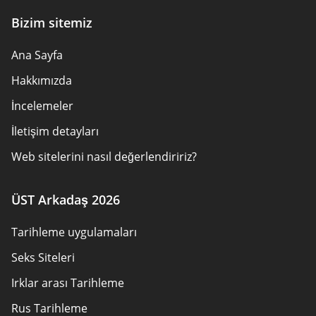
Bizim sitemiz
Ana Sayfa
Hakkımızda
İncelemeler
İletişim detayları
Web sitelerini nasıl değerlendiririz?
Reklamveren Ifşası
ÜST Arkadaş 2026
Cerez politikasi
Tarihleme uygulamaları
Kullanım Şartları
Seks Siteleri
Site Haritası
Irklar arası Tarihleme
Rus Tarihleme