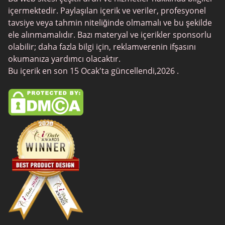
Chat Avenue
içermektedir. Paylaşılan içerik ve veriler, profesyonel
Mingle2
tavsiye veya tahmin niteliğinde olmamalı ve bu şekilde
ele alınmamalıdır. Bazı materyal ve içerikler sponsorlu
SwingLifestyle
olabilir; daha fazla bilgi için, reklamverenin ifşasını
Feabie
okumanıza yardımcı olacaktır.
Bu içerik en son 15 Ocak'ta güncellendi,2026 .
Chatib
CougarLife
Sugardaddymeet
Spdate
AsianDate
FaceFlow
LatinAmericanCupid
BBWCupid
InternationalCupid