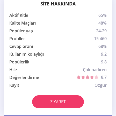
SITE HAKKINDA
Aktif Kitle
65%
Kalite Maçları
48%
Popüler yaş
24-29
Profiller
15 460
Cevap oranı
68%
Kullanım kolaylığı
9.2
Popülerlik
9.8
Hile
Çok nadiren
8.7
Değerlendirme
Kayıt
Özgür
ZIYARET