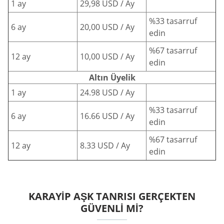
1 ay
29,98 USD / Ay
%33 tasarruf
6 ay
20,00 USD / Ay
edin
%67 tasarruf
12 ay
10,00 USD / Ay
edin
Altın Üyelik
1 ay
24.98 USD / Ay
%33 tasarruf
6 ay
16.66 USD / Ay
edin
%67 tasarruf
12 ay
8.33 USD / Ay
edin
KARAYIP AŞK TANRISI GERÇEKTEN
GÜVENLI MI?