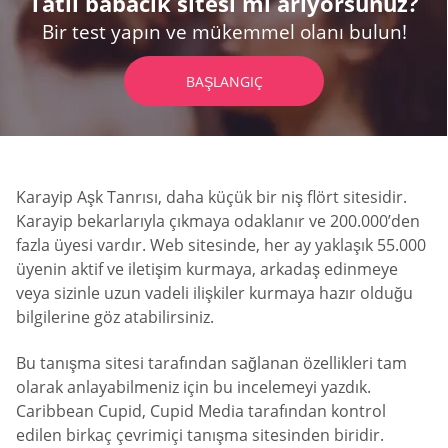
Tatlı babacık sitesi mi arıyorsunuz?
Bir test yapın ve mükemmel olanı bulun!
BAŞLANGIÇ
Karayip Aşk Tanrısı, daha küçük bir niş flört sitesidir.
Karayip bekarlarıyla çıkmaya odaklanır ve 200.000’den
fazla üyesi vardır. Web sitesinde, her ay yaklaşık 55.000
üyenin aktif ve iletişim kurmaya, arkadaş edinmeye
veya sizinle uzun vadeli ilişkiler kurmaya hazır olduğu
bilgilerine göz atabilirsiniz.
Bu tanışma sitesi tarafından sağlanan özellikleri tam
olarak anlayabilmeniz için bu incelemeyi yazdık.
Caribbean Cupid, Cupid Media tarafından kontrol
edilen birkaç çevrimiçi tanışma sitesinden biridir.