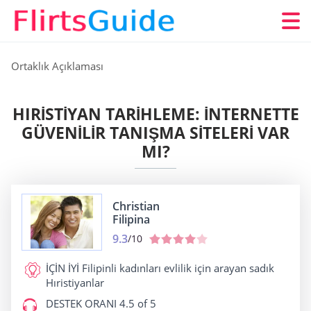
Ortaklık Açıklaması
HIRISTIYAN TARIHLEME: İNTERNETTE
GÜVENILIR TANIŞMA SITELERI VAR
MI?
Christian
Filipina
9.3
/10
İÇİN İYİ
Filipinli kadınları evlilik için arayan sadık
Hıristiyanlar
DESTEK ORANI
4.5 of 5