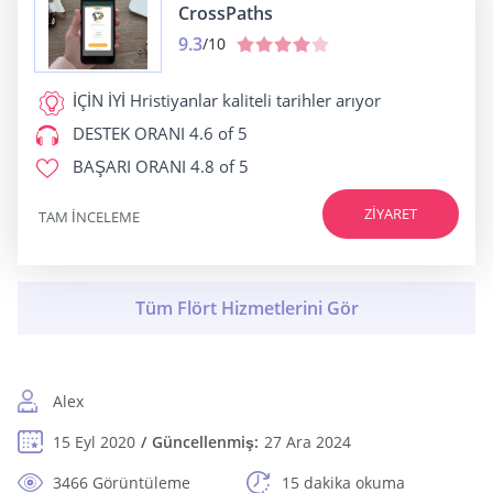
CrossPaths
9.3
/10
İÇİN İYİ
Hristiyanlar kaliteli tarihler arıyor
DESTEK ORANI
4.6 of 5
BAŞARI ORANI
4.8 of 5
ZIYARET
TAM INCELEME
Alex
15 Eyl 2020
Güncellenmiş:
27 Ara 2024
3466 Görüntüleme
15 dakika okuma