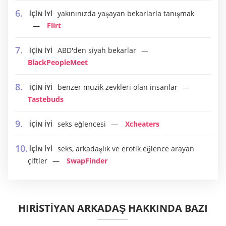
yakınınızda yaşayan bekarlarla tanışmak
İÇİN İYİ
Flirt
ABD'den siyah bekarlar
İÇİN İYİ
BlackPeopleMeet
benzer müzik zevkleri olan insanlar
İÇİN İYİ
Tastebuds
seks eğlencesi
Xcheaters
İÇİN İYİ
seks, arkadaşlık ve erotik eğlence arayan
İÇİN İYİ
çiftler
SwapFinder
HIRISTIYAN ARKADAŞ HAKKINDA BAZI