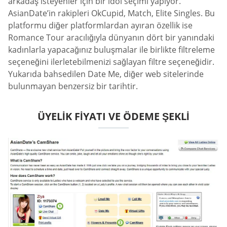
arkadaş isteyenler için bir idol seçimi yapıyor.
AsianDate’in rakipleri OkCupid, Match, Elite Singles. Bu
platformu diğer platformlardan ayıran özellik ise
Romance Tour aracılığıyla dünyanın dört bir yanındaki
kadınlarla yapacağınız buluşmalar ile birlikte filtreleme
seçeneğini ilerletebilmenizi sağlayan filtre seçeneğidir.
Yukarıda bahsedilen Date Me, diğer web sitelerinde
bulunmayan benzersiz bir tarihtir.
ÜYELIK FIYATI VE ÖDEME ŞEKLI