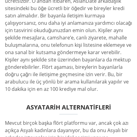
ücretsizdir. O andan itibaren, AsianDate arkadaşlık
sitesindeki bu öğe ücretli bir öğedir ve bireyler kredi
satın almalıdır. Bir bayanla iletişim kurmaya
çalışıyorsanız, onu daha iyi anlamanıza yardımcı olacağı
için tasvirini okuduğunuzdan emin olun. Kişiler aynı
şekilde mesajlara, camshare’e, canlı ziyarete, mahalle
buluşmalarına, onu telefonun kişi listesine eklemeye ve
ona sanal bir kutsama göndermeye karar verebilir.
Kişiler aynı şekilde site üzerinden bayanlara da mektup
gönderebilirler. Flört aşaması, bireylerin bayanlarla
doğru çağrı ile iletişime geçmesine izin verir. Bu, bir
arabulucu ile üç yönlü bir arama kullanılarak yapılır ve
10 dakika için en az 100 krediye mal olur.
ASYATARIH ALTERNATIFLERI
Mevcut birçok başka flört platformu var, ancak çok azı
açıkça Asyalı kadınlara dayanıyor, bu da onu Asyalı bir