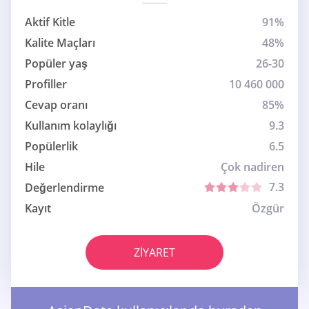
Aktif Kitle
91%
Kalite Maçları
48%
Popüler yaş
26-30
Profiller
10 460 000
Cevap oranı
85%
Kullanım kolaylığı
9.3
Popülerlik
6.5
Hile
Çok nadiren
7.3
Değerlendirme
Kayıt
Özgür
ZIYARET