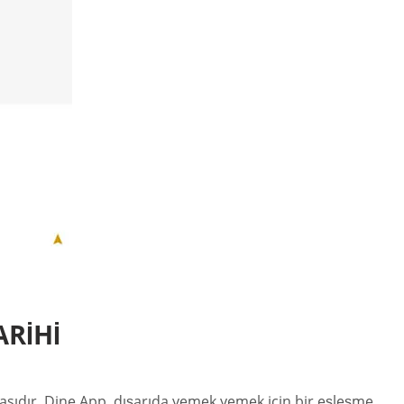
ARIHI
masıdır. Dine App, dışarıda yemek yemek için bir eşleşme