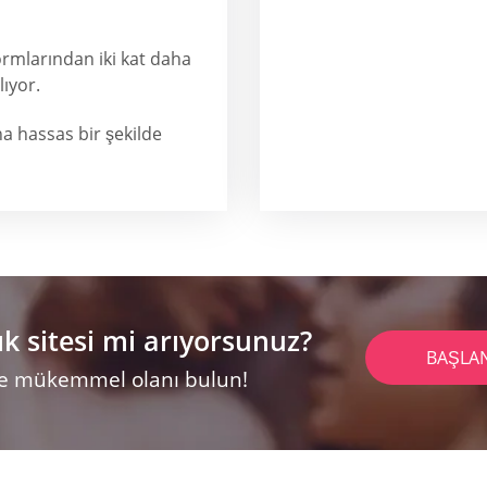
formlarından iki kat daha
ıyor.
ha hassas bir şekilde
ık sitesi mi arıyorsunuz?
BAŞLA
 ve mükemmel olanı bulun!