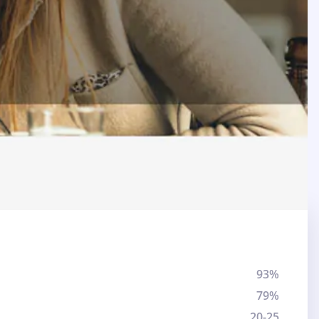
93%
79%
20-25