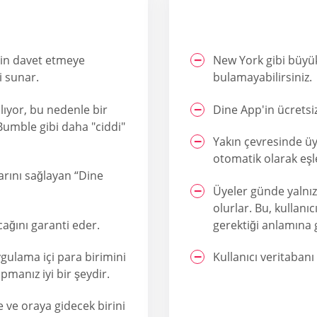
çin davet etmeye
New York gibi büyük
i sunar.
bulamayabilirsiniz.
lıyor, bu nedenle bir
Dine App'in ücretsi
Bumble gibi daha "ciddi"
Yakın çevresinde üye 
otomatik olarak eşleş
arını sağlayan “Dine
Üyeler günde yalnız
olurlar. Bu, kullanı
cağını garanti eder.
gerektiği anlamına g
gulama içi para birimini
Kullanıcı veritabanı
anız iyi bir şeydir.
e ve oraya gidecek birini