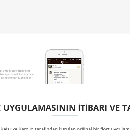
 UYGULAMASININ İTIBARI VE T
 Keisuke Kamijo tarafından kurulan orijinal bir flört uygula