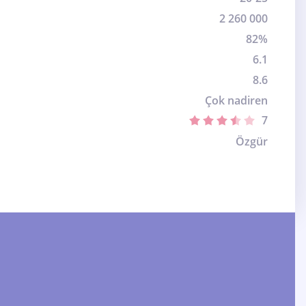
2 260 000
82%
6.1
8.6
Çok nadiren
7
Özgür