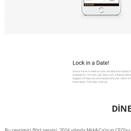
DINE
Bu çevrimiçi flört servisi, 2016 yılında Mrk&Co’nun CEO’su