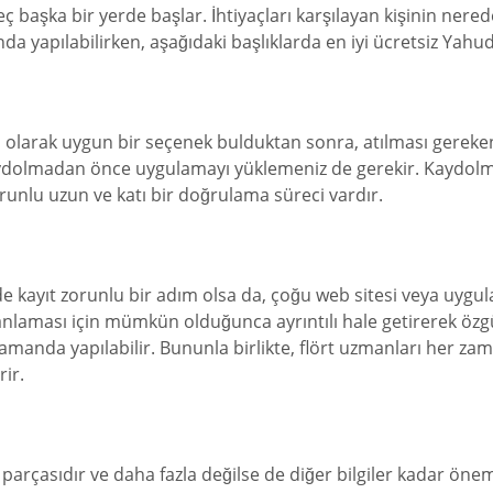
eç başka bir yerde başlar. İhtiyaçları karşılayan kişinin ner
pılabilirken, aşağıdaki başlıklarda en iyi ücretsiz Yahudi 
 olarak uygun bir seçenek bulduktan sonra, atılması gereke
dolmadan önce uygulamayı yüklemeniz de gerekir. Kaydolma 
orunlu uzun ve katı bir doğrulama süreci vardır.
 kayıt zorunlu bir adım olsa da, çoğu web sitesi veya uygula
zi anlaması için mümkün olduğunca ayrıntılı hale getirerek özgü
amanda yapılabilir. Bununla birlikte, flört uzmanları her z
ir.
parçasıdır ve daha fazla değilse de diğer bilgiler kadar öne