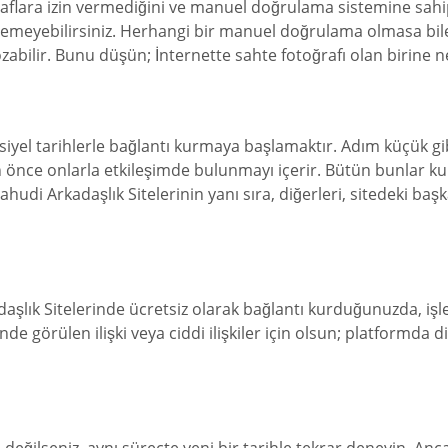
ğraflara izin vermediğini ve manuel doğrulama sistemine sahi
yemeyebilirsiniz. Herhangi bir manuel doğrulama olmasa bile
bozabilir. Bunu düşün; İnternette sahte fotoğrafı olan birine 
el tarihlerle bağlantı kurmaya başlamaktır. Adım küçük gibi
nce onlarla etkileşimde bulunmayı içerir. Bütün bunlar kulağa
 Yahudi Arkadaşlık Sitelerinin yanı sıra, diğerleri, sitedeki b
daşlık Sitelerinde ücretsiz olarak bağlantı kurduğunuzda, işle
e görülen ilişki veya ciddi ilişkiler için olsun; platformda d
eğilseniz, aynı süreçte yeni bir tarihle tekrar deneyin. Anca