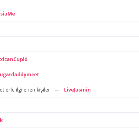
siaMe
xicanCupid
ugardaddymeet
tlerle ilgilenen kişiler
LiveJasmin
lk