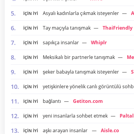
Asyalı kadınlarla çıkmak isteyenler
A
İÇİN İYİ
Tay maçıyla tanışmak
ThaiFriendly
İÇİN İYİ
sapıkça insanlar
Whiplr
İÇİN İYİ
Meksikalı bir partnerle tanışmak
Me
İÇİN İYİ
şeker babayla tanışmak isteyenler
S
İÇİN İYİ
yetişkinlere yönelik canlı görüntülü sohbe
İÇİN İYİ
bağlantı
Getiton.com
İÇİN İYİ
yeni insanlarla sohbet etmek
Palta
İÇİN İYİ
aşkı arayan insanlar
Aisle.co
İÇİN İYİ