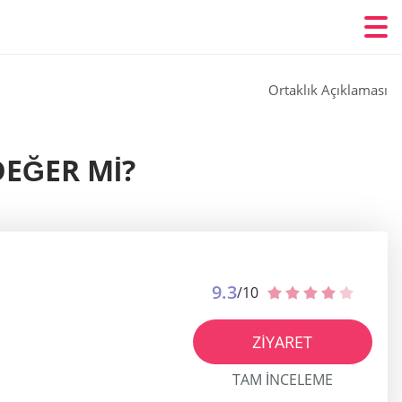
Ortaklık Açıklaması
DEĞER MI?
9.3
/10
ZIYARET
TAM INCELEME