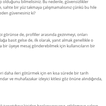
p olduğunu bilmelisiniz. Bu nedenle, güvensizlikler
, sahte bir yüz takmaya çalışmamalısınız çünkü bu hile
neden güvenesiniz ki?
 görünse de, profiller arasında gezinmeyi, onları
 basit gelse de, ilk olarak, yanıt almak genellikle o
aşka bir üyeye mesaj gönderebilmek için kullanıcıların bir
ri daha ileri götürmek için en kısa sürede bir tarih
indar ve muhafazakar izleyici kitlesi göz önüne alındığında,
k tanıştığınız kişiden hoşlanıyorsanız, etkilemeye çalışın