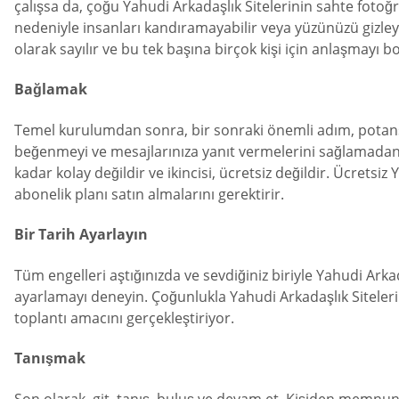
çalışsa da, çoğu Yahudi Arkadaşlık Sitelerinin sahte foto
nedeniyle insanları kandıramayabilir veya yüzünüzü gizle
olarak sayılır ve bu tek başına birçok kişi için anlaşmayı 
Bağlamak
Temel kurulumdan sonra, bir sonraki önemli adım, potansiy
beğenmeyi ve mesajlarınıza yanıt vermelerini sağlamadan ö
kadar kolay değildir ve ikincisi, ücretsiz değildir. Ücretsiz
abonelik planı satın almalarını gerektirir.
Bir Tarih Ayarlayın
Tüm engelleri aştığınızda ve sevdiğiniz biriyle Yahudi Arka
ayarlamayı deneyin. Çoğunlukla Yahudi Arkadaşlık Sitelerind
toplantı amacını gerçekleştiriyor.
Tanışmak
Son olarak, git, tanış, buluş ve devam et. Kişiden memnun d