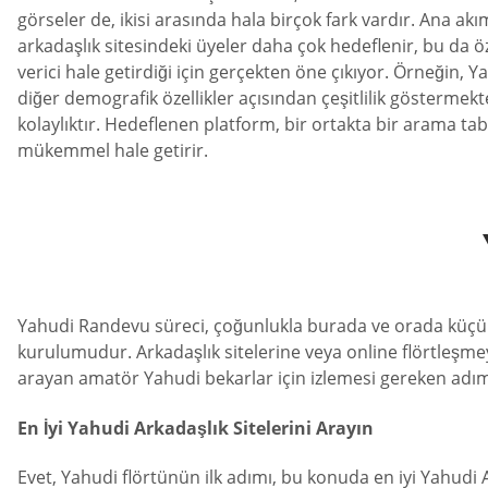
görseler de, ikisi arasında hala birçok fark vardır. Ana akı
arkadaşlık sitesindeki üyeler daha çok hedeflenir, bu da öz
verici hale getirdiği için gerçekten öne çıkıyor. Örneğin, Y
diğer demografik özellikler açısından çeşitlilik göstermekt
kolaylıktır. Hedeflenen platform, bir ortakta bir arama ta
mükemmel hale getirir.
Yahudi Randevu süreci, çoğunlukla burada ve orada küçük d
kurulumudur. Arkadaşlık sitelerine veya online flörtleşmey
arayan amatör Yahudi bekarlar için izlemesi gereken adıml
En İyi Yahudi Arkadaşlık Sitelerini Arayın
Evet, Yahudi flörtünün ilk adımı, bu konuda en iyi Yahudi 