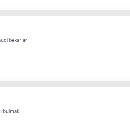
hudi bekarlar
rı bulmak