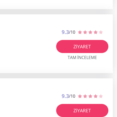
9.3
/10
ZIYARET
TAM INCELEME
9.3
/10
ZIYARET