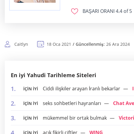
BAŞARI ORANI
4.4 of 5
Caitlyn
18 Oca 2021
Güncellenmiş:
26 Ara 2024
En iyi Yahudi Tarihleme Siteleri
Ciddi ilişkiler arayan İranlı bekarlar
İÇİN İYİ
seks sohbetleri hayranları
Chat Av
İÇİN İYİ
mükemmel bir ortak bulmak
Victor
İÇİN İYİ
açık fikirli çiftler
WING
İÇİN İYİ