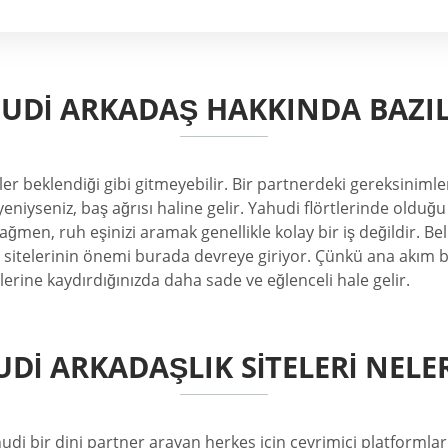
UDI ARKADAŞ HAKKINDA BAZIL
ler beklendiği gibi gitmeyebilir. Bir partnerdeki gereksinimle
 yeniyseniz, baş ağrısı haline gelir. Yahudi flörtlerinde olduğ
ğmen, ruh eşinizi aramak genellikle kolay bir iş değildir. Be
a sitelerinin önemi burada devreye giriyor. Çünkü ana akım b
erine kaydırdığınızda daha sade ve eğlenceli hale gelir.
DI ARKADAŞLIK SITELERI NELE
udi bir dini partner arayan herkes için çevrimiçi platformlar