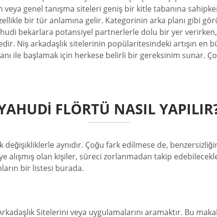
m veya genel tanışma siteleri geniş bir kitle tabanına sahipken
ellikle bir tür anlamına gelir. Kategorinin arka planı gibi gö
ahudi bekarlara potansiyel partnerlerle dolu bir yer verirken,
edir. Niş arkadaşlık sitelerinin popülaritesindeki artışın en 
banı ile başlamak için herkese belirli bir gereksinim sunar. 
YAHUDI FLÖRTÜ NASIL YAPILIR
eğişikliklerle aynıdır. Çoğu fark edilmese de, benzersizliğ
e alışmış olan kişiler, süreci zorlanmadan takip edebilecekl
arın bir listesi burada.
Arkadaşlık Sitelerini veya uygulamalarını aramaktır. Bu maka