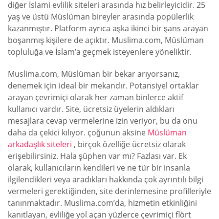
diğer İslami evlilik siteleri arasında hız belirleyicidir. 25
yaş ve üstü Müslüman bireyler arasında popülerlik
kazanmıştır. Platform ayrıca aşka ikinci bir şans arayan
boşanmış kişilere de açıktır. Muslima.com, Müslüman
topluluğa ve İslam’a geçmek isteyenlere yöneliktir.
Muslima.com, Müslüman bir bekar arıyorsanız,
denemek için ideal bir mekandır. Potansiyel ortaklar
arayan çevrimiçi olarak her zaman binlerce aktif
kullanıcı vardır. Site, ücretsiz üyelerin aldıkları
mesajlara cevap vermelerine izin veriyor, bu da onu
daha da çekici kılıyor. çoğunun aksine
Müslüman
arkadaşlık siteleri
, birçok özelliğe ücretsiz olarak
erişebilirsiniz. Hala şüphen var mı? Fazlası var. Ek
olarak, kullanıcıların kendileri ve ne tür bir insanla
ilgilendikleri veya aradıkları hakkında çok ayrıntılı bilgi
vermeleri gerektiğinden, site derinlemesine profilleriyle
tanınmaktadır. Muslima.com’da, hizmetin etkinliğini
kanıtlayan, evliliğe yol açan yüzlerce çevrimiçi flört