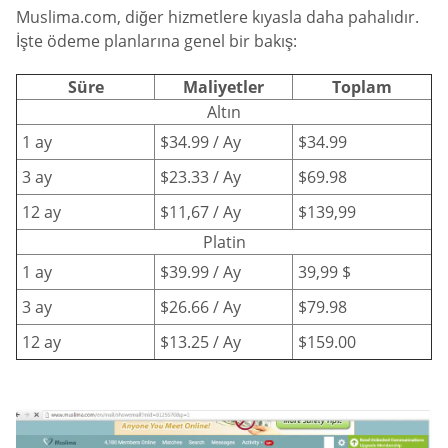
Muslima.com, diğer hizmetlere kıyasla daha pahalıdır.
İşte ödeme planlarına genel bir bakış:
Süre
Maliyetler
Toplam
Altın
1 ay
$34.99 / Ay
$34.99
3 ay
$23.33 / Ay
$69.98
12 ay
$11,67 / Ay
$139,99
Platin
1 ay
$39.99 / Ay
39,99 $
3 ay
$26.66 / Ay
$79.98
12 ay
$13.25 / Ay
$159.00