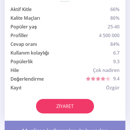
Aktif Kitle
66%
Kalite Maçları
86%
Popüler yaş
25-40
Profiller
4 500 000
Cevap oranı
84%
Kullanım kolaylığı
6.7
Popülerlik
9.3
Hile
Çok nadiren
9.4
Değerlendirme
Kayıt
Özgür
ZIYARET