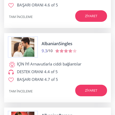
BAŞARI ORANI
4.6 of 5
ZIYARET
TAM INCELEME
AlbanianSingles
9.3
/10
İÇİN İYİ
Arnavutlarla ciddi bağlantılar
DESTEK ORANI
4.4 of 5
BAŞARI ORANI
4.7 of 5
ZIYARET
TAM INCELEME