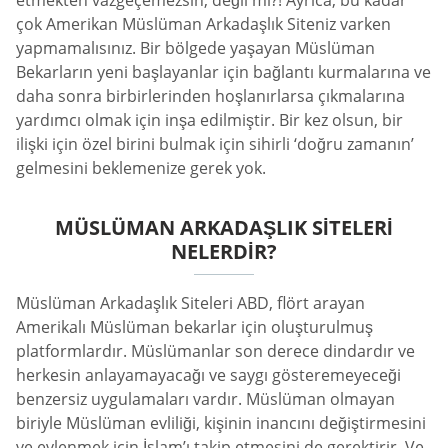
etmekten vazgeçemezsin, değil mi?! Ayrıca, bu kadar
çok Amerikan Müslüman Arkadaşlık Siteniz varken
yapmamalısınız. Bir bölgede yaşayan Müslüman
Bekarların yeni başlayanlar için bağlantı kurmalarına ve
daha sonra birbirlerinden hoşlanırlarsa çıkmalarına
yardımcı olmak için inşa edilmiştir. Bir kez olsun, bir
ilişki için özel birini bulmak için sihirli ‘doğru zamanın’
gelmesini beklemenize gerek yok.
MÜSLÜMAN ARKADAŞLIK SITELERI
NELERDIR?
Müslüman Arkadaşlık Siteleri ABD, flört arayan
Amerikalı Müslüman bekarlar için oluşturulmuş
platformlardır. Müslümanlar son derece dindardır ve
herkesin anlayamayacağı ve saygı gösteremeyeceği
benzersiz uygulamaları vardır. Müslüman olmayan
biriyle Müslüman evliliği, kişinin inancını değiştirmesini
ve evlenmek için İslam’ı takip etmesini de gerektirir. Ve