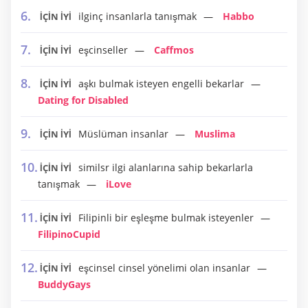
ilginç insanlarla tanışmak
Habbo
İÇİN İYİ
eşcinseller
Caffmos
İÇİN İYİ
aşkı bulmak isteyen engelli bekarlar
İÇİN İYİ
Dating for Disabled
Müslüman insanlar
Muslima
İÇİN İYİ
similsr ilgi alanlarına sahip bekarlarla
İÇİN İYİ
tanışmak
iLove
Filipinli bir eşleşme bulmak isteyenler
İÇİN İYİ
FilipinoCupid
eşcinsel cinsel yönelimi olan insanlar
İÇİN İYİ
BuddyGays