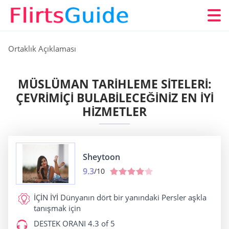
Ortaklık Açıklaması
MÜSLÜMAN TARIHLEME SITELERI:
ÇEVRIMIÇI BULABILECEĞINIZ EN IYI
HIZMETLER
Sheytoon
9.3
/10
İÇİN İYİ
Dünyanın dört bir yanındaki Persler aşkla
tanışmak için
DESTEK ORANI
4.3 of 5