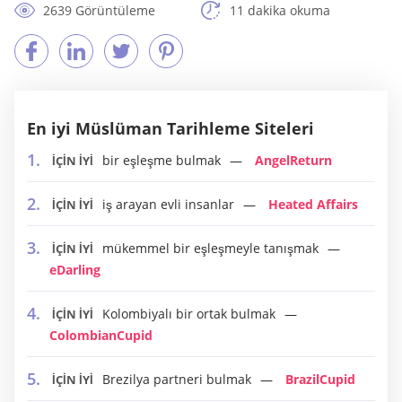
2639 Görüntüleme
11 dakika okuma
En iyi Müslüman Tarihleme Siteleri
bir eşleşme bulmak
AngelReturn
İÇİN İYİ
iş arayan evli insanlar
Heated Affairs
İÇİN İYİ
mükemmel bir eşleşmeyle tanışmak
İÇİN İYİ
eDarling
Kolombiyalı bir ortak bulmak
İÇİN İYİ
ColombianCupid
Brezilya partneri bulmak
BrazilCupid
İÇİN İYİ