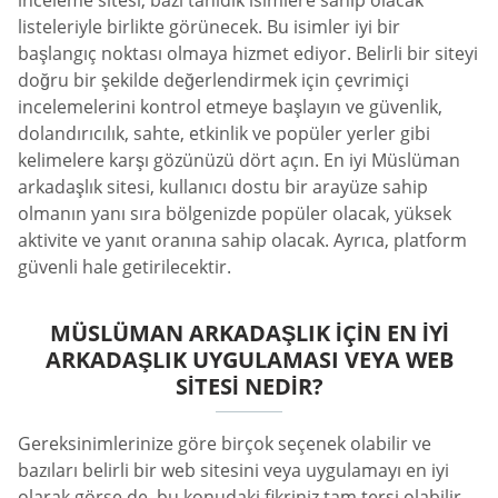
inceleme sitesi, bazı tanıdık isimlere sahip olacak
listeleriyle birlikte görünecek. Bu isimler iyi bir
başlangıç noktası olmaya hizmet ediyor. Belirli bir siteyi
doğru bir şekilde değerlendirmek için çevrimiçi
incelemelerini kontrol etmeye başlayın ve güvenlik,
dolandırıcılık, sahte, etkinlik ve popüler yerler gibi
kelimelere karşı gözünüzü dört açın. En iyi Müslüman
arkadaşlık sitesi, kullanıcı dostu bir arayüze sahip
olmanın yanı sıra bölgenizde popüler olacak, yüksek
aktivite ve yanıt oranına sahip olacak. Ayrıca, platform
güvenli hale getirilecektir.
MÜSLÜMAN ARKADAŞLIK İÇIN EN İYI
ARKADAŞLIK UYGULAMASI VEYA WEB
SITESI NEDIR?
Gereksinimlerinize göre birçok seçenek olabilir ve
bazıları belirli bir web sitesini veya uygulamayı en iyi
olarak görse de, bu konudaki fikriniz tam tersi olabilir.