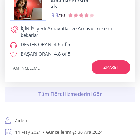
AlbanianPerson
als
9.3
/10
İÇİN İYİ
yerli Arnavutlar ve Arnavut kökenli
bekarlar
DESTEK ORANI
4.6 of 5
BAŞARI ORANI
4.8 of 5
ZIYARET
TAM INCELEME
Aiden
14 May 2021
Güncellenmiş:
30 Ara 2024