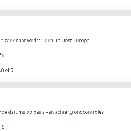
 zoek naar wedstrijden uit Oost-Europa
f 5
.8 of 5
erde datums op basis van achtergrondcontroles
f 5