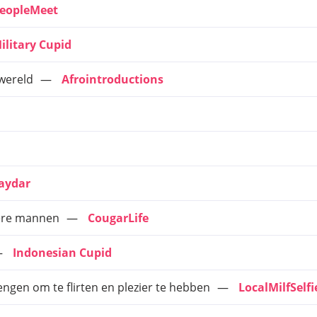
eopleMeet
ilitary Cupid
 wereld
Afrointroductions
aydar
ere mannen
CougarLife
Indonesian Cupid
gen om te flirten en plezier te hebben
LocalMilfSelfi