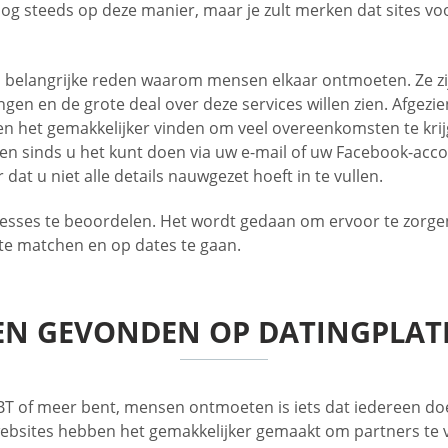
g steeds op deze manier, maar je zult merken dat sites voor
 belangrijke reden waarom mensen elkaar ontmoeten. Ze zij
gen en de grote deal over deze services willen zien. Afgezien
 het gemakkelijker vinden om veel overeenkomsten te krij
den sinds u het kunt doen via uw e-mail of uw Facebook-acco
dat u niet alle details nauwgezet hoeft in te vullen.
resses te beoordelen. Het wordt gedaan om ervoor te zorge
m te matchen en op dates te gaan.
N GEVONDEN OP DATINGPLA
GBT of meer bent, mensen ontmoeten is iets dat iedereen doet
websites hebben het gemakkelijker gemaakt om partners te v