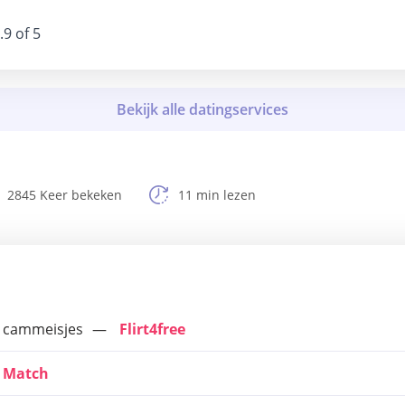
.9 of 5
2845 Keer bekeken
11 min lezen
n cammeisjes
Flirt4free
Match