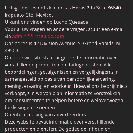
Gay Dating
flirtsguide bevindt zich op Las Heras 2da Secc 36640
Casual seksdaten
Irapuato Gto. Mexico.
Elite Dating
U kunt ons vinden op Lucho Quesada.
Voor al uw vragen en andere vragen, stuur een e-mail
BBW-daten
via
admin@flirtsguide.com
.
Transdaten
Ons adres is 42 Division Avenue, S, Grand Rapids, MI
49503.
Cougar-datingsites
Op onze website staat uitgebreide informatie over
Datingsites voor volwassenen
verschillende producten en datingdiensten. Alle
beoordelingen, getuigenissen en vergelijkingen zijn
Lesbische datingsites
samengesteld op basis van persoonlijke ervaring,
Gamer-dating
mening, ervaring en voorkeur. Hoewel ons bedrijf niets
verkoopt, zijn we van plan informatie te verstrekken
Dating voor senioren
om consumenten te helpen betere en weloverwogen
SilverDaddies
beslissingen te nemen.
Openbaarmaking van adverteerders
Chat Avenue
Deze website bevat informatie over verschillende
Mingle2
producten en diensten. De gedeelde inhoud en