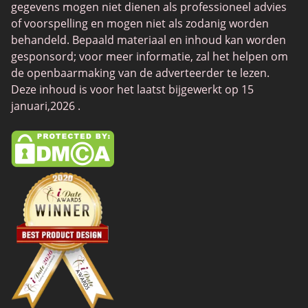
gegevens mogen niet dienen als professioneel advies
SwingLifestyle
of voorspelling en mogen niet als zodanig worden
Feabie
behandeld. Bepaald materiaal en inhoud kan worden
gesponsord; voor meer informatie, zal het helpen om
Chatib
de openbaarmaking van de adverteerder te lezen.
Cougar Life
Deze inhoud is voor het laatst bijgewerkt op 15
januari,2026 .
Sugardaddymeet
Spdate
AsianDate
FaceFlow
LatinAmericanCupid
BBWCupid
InternationalCupid