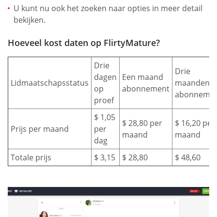
U kunt nu ook het zoeken naar opties in meer detail
bekijken.
Hoeveel kost daten op FlirtyMature?
Drie
Drie
dagen
Een maand
Lidmaatschapsstatus
maanden
op
abonnement
abonneme
proef
$ 1,05
$ 28,80 per
$ 16,20 per
Prijs per maand
per
maand
maand
dag
Totale prijs
$ 3,15
$ 28,80
$ 48,60