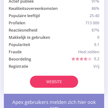
Actief publiek
91%
Kwaliteitsovereenkomsten
86%
Populaire leeftijd
25-40
Profielen
713 000
Reactiesnelheid
87%
Makkelijk te gebruiken
9
Populariteit
9.1
Fraude
Heel zelden
9.2
Beoordeling
Registratie
Vrij
WEBSITE
Apex gebruikers melden zich hier ook
aan: