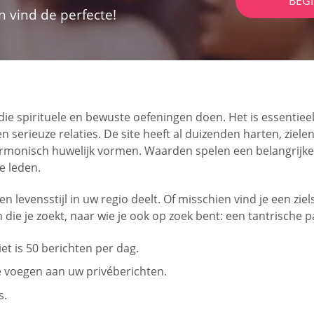
BEG
n vind de perfecte!
n die spirituele en bewuste oefeningen doen. Het is essent
n serieuze relaties. De site heeft al duizenden harten, zi
onisch huwelijk vormen. Waarden spelen een belangrijke rol
e leden.
 levensstijl in uw regio deelt. Of misschien vind je een zie
 die je zoekt, naar wie je ook op zoek bent: een tantrische
et is 50 berichten per dag.
 voegen aan uw privéberichten.
s.