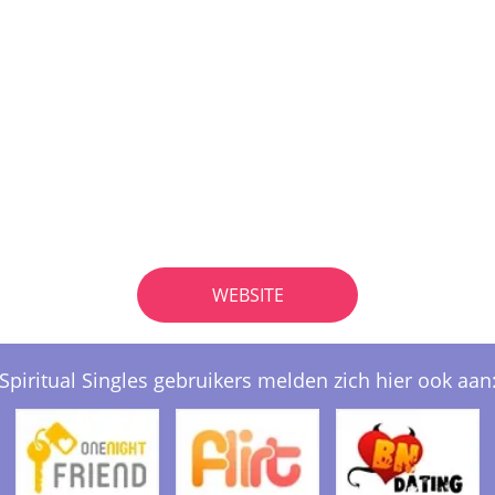
WEBSITE
Spiritual Singles gebruikers melden zich hier ook aan