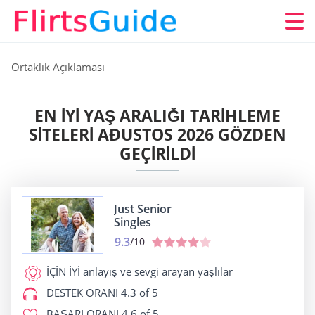
Ortaklık Açıklaması
EN IYI YAŞ ARALIĞI TARIHLEME
SITELERI AÐUSTOS 2026 GÖZDEN
GEÇIRILDI
Just Senior
Singles
9.3
/10
İÇİN İYİ
anlayış ve sevgi arayan yaşlılar
DESTEK ORANI
4.3 of 5
BAŞARI ORANI
4.6 of 5