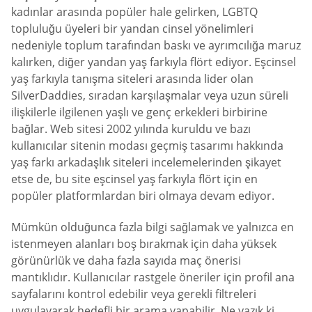
kadınlar arasında popüler hale gelirken, LGBTQ
topluluğu üyeleri bir yandan cinsel yönelimleri
nedeniyle toplum tarafından baskı ve ayrımcılığa maruz
kalırken, diğer yandan yaş farkıyla flört ediyor. Eşcinsel
yaş farkıyla tanışma siteleri arasında lider olan
SilverDaddies, sıradan karşılaşmalar veya uzun süreli
ilişkilerle ilgilenen yaşlı ve genç erkekleri birbirine
bağlar. Web sitesi 2002 yılında kuruldu ve bazı
kullanıcılar sitenin modası geçmiş tasarımı hakkında
yaş farkı arkadaşlık siteleri incelemelerinden şikayet
etse de, bu site eşcinsel yaş farkıyla flört için en
popüler platformlardan biri olmaya devam ediyor.
Mümkün olduğunca fazla bilgi sağlamak ve yalnızca en
istenmeyen alanları boş bırakmak için daha yüksek
görünürlük ve daha fazla sayıda maç önerisi
mantıklıdır. Kullanıcılar rastgele öneriler için profil ana
sayfalarını kontrol edebilir veya gerekli filtreleri
uygulayarak hedefli bir arama yapabilir. Ne yazık ki