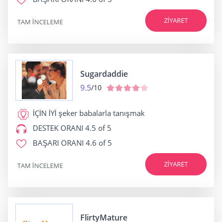
ZIYARET
TAM INCELEME
Sugardaddie
9.5
/10
İÇİN İYİ
şeker babalarla tanışmak
DESTEK ORANI
4.5 of 5
BAŞARI ORANI
4.6 of 5
ZIYARET
TAM INCELEME
FlirtyMature