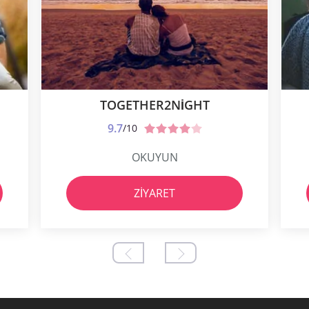
TOGETHER2NIGHT
9.7
/10
OKUYUN
ZIYARET