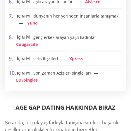
aşkı arayan insanlar
Aisle.co
İÇİN İYİ
dünyanın her yerinden insanlarla tanışmak
İÇİN İYİ
Yubo
genç erkek arayan yaşlı kadınlar
İÇİN İYİ
CougarLife
seks ilişkileri
Xpress
İÇİN İYİ
Son Zaman Azizleri single'ları
İÇİN İYİ
LDSSingles
AGE GAP DATING HAKKINDA BIRAZ
Şu anda, birçok yaş farkıyla tanışma siteleri, başarılı
nesiller arası ilişkiler kurmak için hizmetler