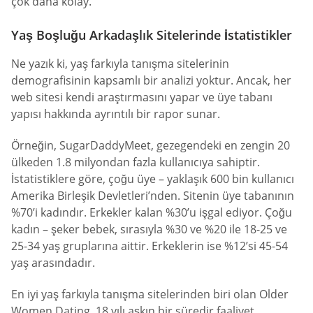
çok daha kolay.
Yaş Boşluğu Arkadaşlık Sitelerinde İstatistikler
Ne yazık ki, yaş farkıyla tanışma sitelerinin
demografisinin kapsamlı bir analizi yoktur. Ancak, her
web sitesi kendi araştırmasını yapar ve üye tabanı
yapısı hakkında ayrıntılı bir rapor sunar.
Örneğin, SugarDaddyMeet, gezegendeki en zengin 20
ülkeden 1.8 milyondan fazla kullanıcıya sahiptir.
İstatistiklere göre, çoğu üye – yaklaşık 600 bin kullanıcı
Amerika Birleşik Devletleri’nden. Sitenin üye tabanının
%70’i kadındır. Erkekler kalan %30’u işgal ediyor. Çoğu
kadın – şeker bebek, sırasıyla %30 ve %20 ile 18-25 ve
25-34 yaş gruplarına aittir. Erkeklerin ise %12’si 45-54
yaş arasındadır.
En iyi yaş farkıyla tanışma sitelerinden biri olan Older
Women Dating, 18 yılı aşkın bir süredir faaliyet