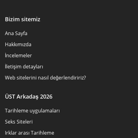
Bizim sitemiz
Ana Sayfa
Hakkımızda
İncelemeler
İletişim detayları
Web sitelerini nasıl değerlendiririz?
Reklamveren Ifşası
ÜST Arkadaş 2026
Cerez politikasi
Tarihleme uygulamaları
Kullanım Şartları
Seks Siteleri
Site Haritası
Irklar arası Tarihleme