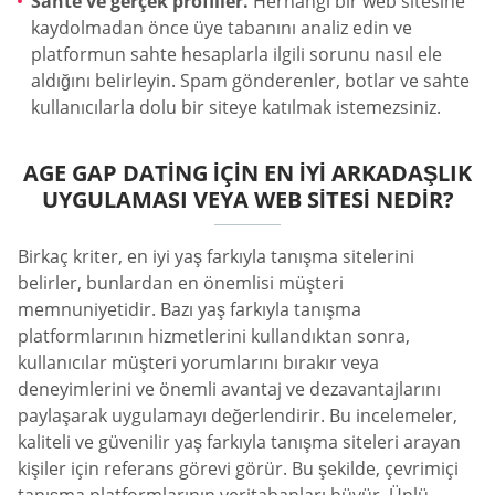
Sahte ve gerçek profiller.
Herhangi bir web sitesine
kaydolmadan önce üye tabanını analiz edin ve
platformun sahte hesaplarla ilgili sorunu nasıl ele
aldığını belirleyin. Spam gönderenler, botlar ve sahte
kullanıcılarla dolu bir siteye katılmak istemezsiniz.
AGE GAP DATING IÇIN EN İYI ARKADAŞLIK
UYGULAMASI VEYA WEB SITESI NEDIR?
Birkaç kriter, en iyi yaş farkıyla tanışma sitelerini
belirler, bunlardan en önemlisi müşteri
memnuniyetidir. Bazı yaş farkıyla tanışma
platformlarının hizmetlerini kullandıktan sonra,
kullanıcılar müşteri yorumlarını bırakır veya
deneyimlerini ve önemli avantaj ve dezavantajlarını
paylaşarak uygulamayı değerlendirir. Bu incelemeler,
kaliteli ve güvenilir yaş farkıyla tanışma siteleri arayan
kişiler için referans görevi görür. Bu şekilde, çevrimiçi
tanışma platformlarının veritabanları büyür. Ünlü