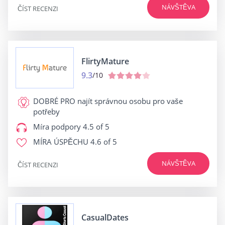
NÁVŠTĚVA
ČÍST RECENZI
FlirtyMature
9.3
/10
DOBRÉ PRO
najít správnou osobu pro vaše
potřeby
Míra podpory
4.5 of 5
MÍRA ÚSPĚCHU
4.6 of 5
NÁVŠTĚVA
ČÍST RECENZI
CasualDates