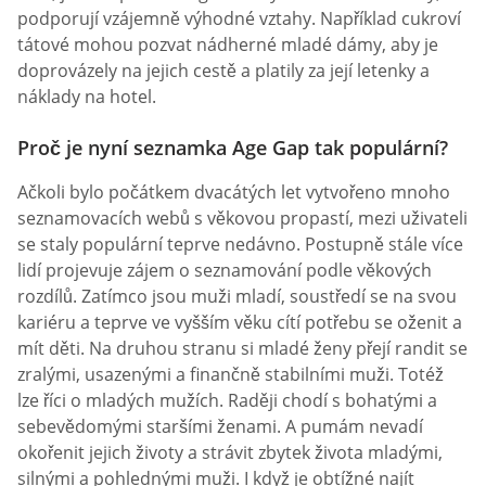
podporují vzájemně výhodné vztahy. Například cukroví
tátové mohou pozvat nádherné mladé dámy, aby je
doprovázely na jejich cestě a platily za její letenky a
náklady na hotel.
Proč je nyní seznamka Age Gap tak populární?
Ačkoli bylo počátkem dvacátých let vytvořeno mnoho
seznamovacích webů s věkovou propastí, mezi uživateli
se staly populární teprve nedávno. Postupně stále více
lidí projevuje zájem o seznamování podle věkových
rozdílů. Zatímco jsou muži mladí, soustředí se na svou
kariéru a teprve ve vyšším věku cítí potřebu se oženit a
mít děti. Na druhou stranu si mladé ženy přejí randit se
zralými, usazenými a finančně stabilními muži. Totéž
lze říci o mladých mužích. Raději chodí s bohatými a
sebevědomými staršími ženami. A pumám nevadí
okořenit jejich životy a strávit zbytek života mladými,
silnými a pohlednými muži. I když je obtížné najít