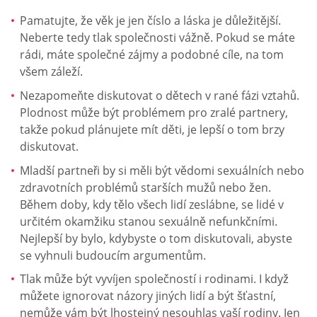
Pamatujte, že věk je jen číslo a láska je důležitější.
Neberte tedy tlak společnosti vážně. Pokud se máte
rádi, máte společné zájmy a podobné cíle, na tom
všem záleží.
Nezapomeňte diskutovat o dětech v rané fázi vztahů.
Plodnost může být problémem pro zralé partnery,
takže pokud plánujete mít děti, je lepší o tom brzy
diskutovat.
Mladší partneři by si měli být vědomi sexuálních nebo
zdravotních problémů starších mužů nebo žen.
Během doby, kdy tělo všech lidí zeslábne, se lidé v
určitém okamžiku stanou sexuálně nefunkčními.
Nejlepší by bylo, kdybyste o tom diskutovali, abyste
se vyhnuli budoucím argumentům.
Tlak může být vyvíjen společností i rodinami. I když
můžete ignorovat názory jiných lidí a být šťastní,
nemůže vám být lhostejný nesouhlas vaší rodiny. Jen