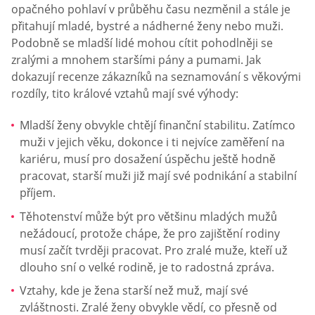
opačného pohlaví v průběhu času nezměnil a stále je
přitahují mladé, bystré a nádherné ženy nebo muži.
Podobně se mladší lidé mohou cítit pohodlněji se
zralými a mnohem staršími pány a pumami. Jak
dokazují recenze zákazníků na seznamování s věkovými
rozdíly, tito králové vztahů mají své výhody:
Mladší ženy obvykle chtějí finanční stabilitu. Zatímco
muži v jejich věku, dokonce i ti nejvíce zaměření na
kariéru, musí pro dosažení úspěchu ještě hodně
pracovat, starší muži již mají své podnikání a stabilní
příjem.
Těhotenství může být pro většinu mladých mužů
nežádoucí, protože chápe, že pro zajištění rodiny
musí začít tvrději pracovat. Pro zralé muže, kteří už
dlouho sní o velké rodině, je to radostná zpráva.
Vztahy, kde je žena starší než muž, mají své
zvláštnosti. Zralé ženy obvykle vědí, co přesně od