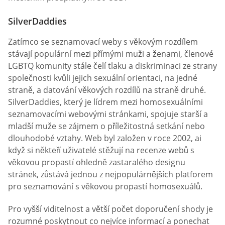
SilverDaddies
Zatímco se seznamovací weby s věkovým rozdílem
stávají populární mezi přímými muži a ženami, členové
LGBTQ komunity stále čelí tlaku a diskriminaci ze strany
společnosti kvůli jejich sexuální orientaci, na jedné
straně, a datování věkových rozdílů na straně druhé.
SilverDaddies, který je lídrem mezi homosexuálními
seznamovacími webovými stránkami, spojuje starší a
mladší muže se zájmem o příležitostná setkání nebo
dlouhodobé vztahy. Web byl založen v roce 2002, ai
když si někteří uživatelé stěžují na recenze webů s
věkovou propastí ohledně zastaralého designu
stránek, zůstává jednou z nejpopulárnějších platforem
pro seznamování s věkovou propastí homosexuálů.
Pro vyšší viditelnost a větší počet doporučení shody je
rozumné poskytnout co nejvíce informací a ponechat