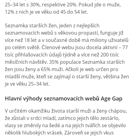
25–34 let s 30%, respektive 20%. Pokud jde o muže,
12% z nich je ve věku od 45 do 54 let.
Seznamka starších žen, jeden z nejlepších
seznamovacích webů s věkovou propastí, funguje již
více než 18 let a v současné době má miliony uživatelů
po celém světě. Členové webu jsou docela aktivní – 77
tisíc přihlašovacích údajů týdně a více než 200 tisíc
měsíčních návštěv. 35% populace Seznamka starších
žen jsou ženy a 65% muži. Ačkoli je web určen pro
mladší muže, kteří se zajímají o starší ženy, většina žen
je ve věku 25–34 let.
Hlavní výhody seznamovacích webů Age Gap
V určitém okamžiku života starší muži a ženy chápou,
že zůstali v srdci mladí, zatímco jejich tělo zestárlo,
vlasy se změnily na šedé a na jejich tvářích se objevilo
několik hlubokých vrásek. Zároveň se jejich vkus