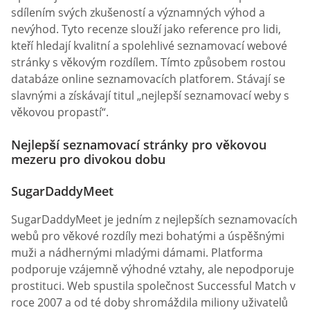
sdílením svých zkušeností a významných výhod a
nevýhod. Tyto recenze slouží jako reference pro lidi,
kteří hledají kvalitní a spolehlivé seznamovací webové
stránky s věkovým rozdílem. Tímto způsobem rostou
databáze online seznamovacích platforem. Stávají se
slavnými a získávají titul „nejlepší seznamovací weby s
věkovou propastí“.
Nejlepší seznamovací stránky pro věkovou
mezeru pro divokou dobu
SugarDaddyMeet
SugarDaddyMeet je jedním z nejlepších seznamovacích
webů pro věkové rozdíly mezi bohatými a úspěšnými
muži a nádhernými mladými dámami. Platforma
podporuje vzájemně výhodné vztahy, ale nepodporuje
prostituci. Web spustila společnost Successful Match v
roce 2007 a od té doby shromáždila miliony uživatelů