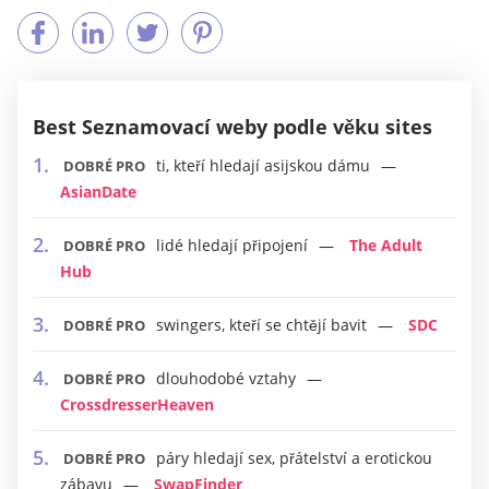
Best Seznamovací weby podle věku sites
ti, kteří hledají asijskou dámu
DOBRÉ PRO
AsianDate
lidé hledají připojení
The Adult
DOBRÉ PRO
Hub
swingers, kteří se chtějí bavit
SDC
DOBRÉ PRO
dlouhodobé vztahy
DOBRÉ PRO
CrossdresserHeaven
páry hledají sex, přátelství a erotickou
DOBRÉ PRO
zábavu
SwapFinder