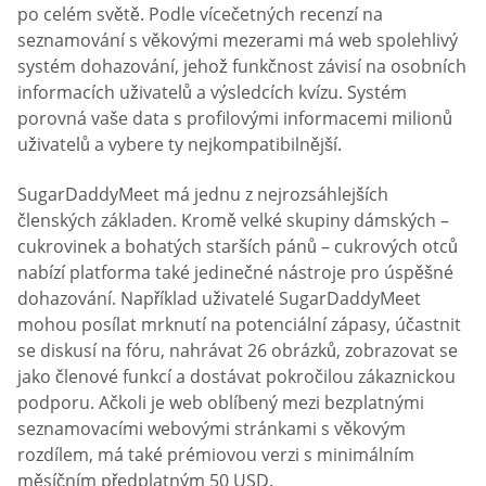
po celém světě. Podle vícečetných recenzí na
seznamování s věkovými mezerami má web spolehlivý
systém dohazování, jehož funkčnost závisí na osobních
informacích uživatelů a výsledcích kvízu. Systém
porovná vaše data s profilovými informacemi milionů
uživatelů a vybere ty nejkompatibilnější.
SugarDaddyMeet má jednu z nejrozsáhlejších
členských základen. Kromě velké skupiny dámských –
cukrovinek a bohatých starších pánů – cukrových otců
nabízí platforma také jedinečné nástroje pro úspěšné
dohazování. Například uživatelé SugarDaddyMeet
mohou posílat mrknutí na potenciální zápasy, účastnit
se diskusí na fóru, nahrávat 26 obrázků, zobrazovat se
jako členové funkcí a dostávat pokročilou zákaznickou
podporu. Ačkoli je web oblíbený mezi bezplatnými
seznamovacími webovými stránkami s věkovým
rozdílem, má také prémiovou verzi s minimálním
měsíčním předplatným 50 USD.