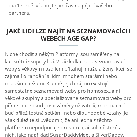
buďte trpěliví a dejte jim čas na přijetí vašeho
partnera.
JAKÉ LIDI LZE NAJÍT NA SEZNAMOVACÍCH
WEBECH AGE GAP?
Niche chodit s někým Platformy jsou zaměřeny na
konkrétní skupiny lidí. V důsledku toho seznamovací
weby s věkovým rozdílem přitahují muže a ženy, kteří se
zajímají o randění s lidmi mnohem staršími nebo
mladšími než oni. Kromě jejich zájmů existují
samostatné seznamovací weby pro homosexuální
věkové skupiny a specializované seznamovací weby pro
přímé lidi. Pokud jde o záměry uživatelů, mohou chtít
buď příležitostná setkání, nebo dlouhodobé vztahy. Je
však důležité si uvědomit, že ani jedna z těchto
platforem nepodporuje prostituci, ačkoli některé z
nich, jako například SugarDaddyMeet a SilverDaddy,