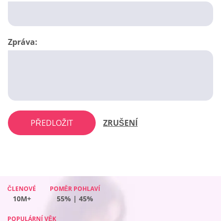
Zpráva:
PŘEDLOŽIT
ZRUŠENÍ
ČLENOVÉ
ČLENOVÉ
ČLENOVÉ
POMĚR POHLAVÍ
POMĚR POHLAVÍ
POMĚR POHLAVÍ
ČLENOVÉ
POMĚR POHLAVÍ
10M+
10M+
10M+
65% | 35%
51% | 49%
61% | 39%
10M+
55% | 45%
POPULÁRNÍ VĚK
POPULÁRNÍ VĚK
POPULÁRNÍ VĚK
POPULÁRNÍ VĚK