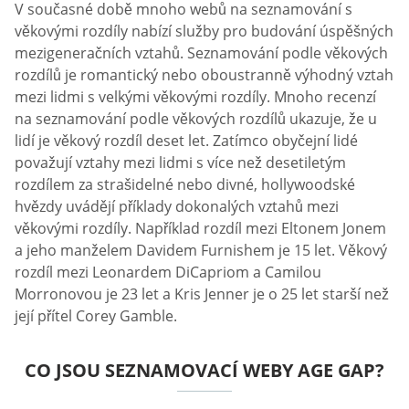
V současné době mnoho webů na seznamování s
věkovými rozdíly nabízí služby pro budování úspěšných
mezigeneračních vztahů. Seznamování podle věkových
rozdílů je romantický nebo oboustranně výhodný vztah
mezi lidmi s velkými věkovými rozdíly. Mnoho recenzí
na seznamování podle věkových rozdílů ukazuje, že u
lidí je věkový rozdíl deset let. Zatímco obyčejní lidé
považují vztahy mezi lidmi s více než desetiletým
rozdílem za strašidelné nebo divné, hollywoodské
hvězdy uvádějí příklady dokonalých vztahů mezi
věkovými rozdíly. Například rozdíl mezi Eltonem Jonem
a jeho manželem Davidem Furnishem je 15 let. Věkový
rozdíl mezi Leonardem DiCapriom a Camilou
Morronovou je 23 let a Kris Jenner je o 25 let starší než
její přítel Corey Gamble.
CO JSOU SEZNAMOVACÍ WEBY AGE GAP?