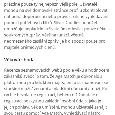
prázdné pouze ty nejnepříznivější pole. Uživatelé
mohou na své domovské stránce profilu zkontrolovat
náhodná doporučení nebo provést cílené vyhledávání
pomocí potřebných filtrů. SilverDaddies bohužel
umožňuje neplatícím uživatelům odesílat pouze několik
soukromých zpráv. Většina funkcí, včetně
neomezeného zasílání zpráv, je k dispozici pouze pro
majitele prémiových členů.
Věková shoda
Recenze seznamovacích webů podle věku a hodnocení
zákazníků svědčí o tom, že Age Match je dokonalou
platformou pro lidi, kteří mají zájem o seznamování se
staršími muži / ženami a mladšími dámami / muži. Po
rychlé bezplatné registraci, během níž žadatelé o
registraci poskytnou základní osobní údaje, jako je
jejich pohlaví, věk a umístění, mohou uživatelé zahájit
svou cestu pomocí Age Match. Vyhledávací nástroj