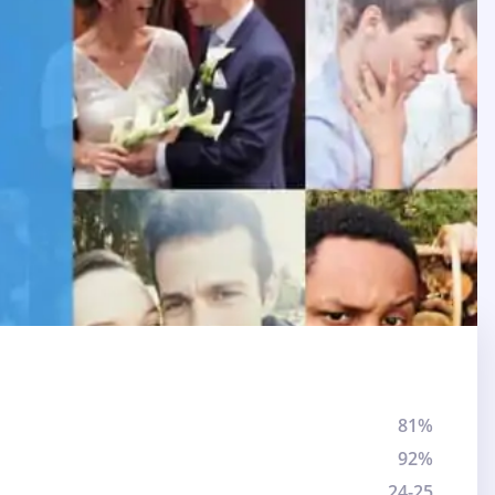
81%
92%
24-25