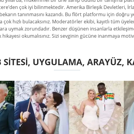
 Bu yıllarda, mükemmel bir üne sahip ödüllü bir tanışma platf
ere’den çok iyi bilinmektedir. Amerika Birleşik Devletleri, İ
ekarın tanınmasını kazandı. Bu flört platformu için doğru y
çok hızlı bulacaksınız. Moderatörler ekibi, kayıtlı tüm üyeler
allara uymak zorundadır. Benzer düşünen insanlarla etkileş
ık hikayesi okumalısınız. Sizi sevginin gücüne inanmaya moti
 SITESI, UYGULAMA, ARAYÜZ, K