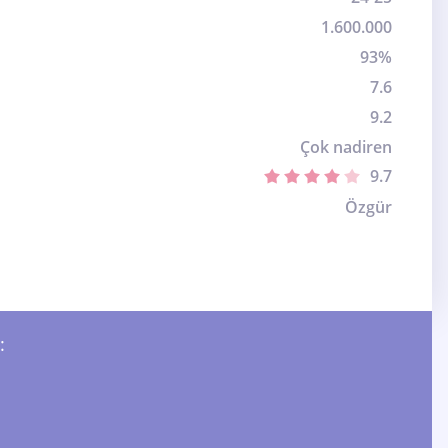
1.600.000
93%
7.6
9.2
Çok nadiren
9.7
Özgür
: