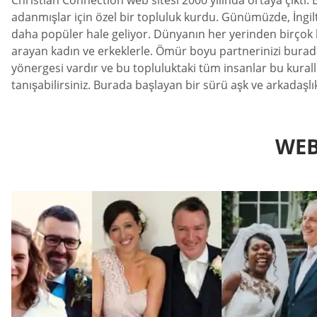
Christian Connection web sitesi 2000 yılında ortaya çıktı.
adanmışlar için özel bir topluluk kurdu. Günümüzde, İngilt
daha popüler hale geliyor. Dünyanın her yerinden birçok b
arayan kadın ve erkeklerle. Ömür boyu partnerinizi burada 
yönergesi vardır ve bu topluluktaki tüm insanlar bu kur
tanışabilirsiniz. Burada başlayan bir sürü aşk ve arkadaşl
WEB