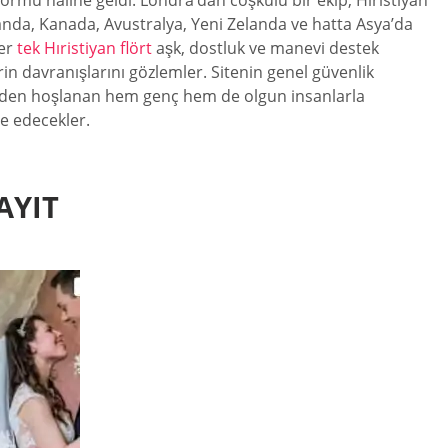
ormu haline geldi. Londra’dan coşkulu bir ekip, Hıristiyan
rlanda, Kanada, Avustralya, Yeni Zelanda ve hatta Asya’da
er
tek Hıristiyan flört
aşk, dostluk ve manevi destek
in davranışlarını gözlemler. Sitenin genel güvenlik
imden hoşlanan hem genç hem de olgun insanlarla
ve edecekler.
AYIT