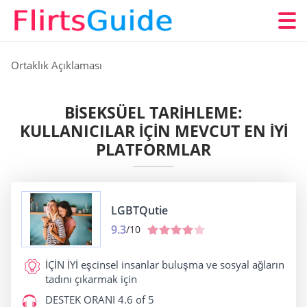
Ortaklık Açıklaması
BISEKSÜEL TARIHLEME:
KULLANICILAR IÇIN MEVCUT EN IYI
PLATFORMLAR
LGBTQutie
9.3
/10
İÇİN İYİ
eşcinsel insanlar buluşma ve sosyal ağların
tadını çıkarmak için
DESTEK ORANI
4.6 of 5