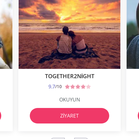
TOGETHER2NIGHT
9.7
/10
OKUYUN
ZIYARET