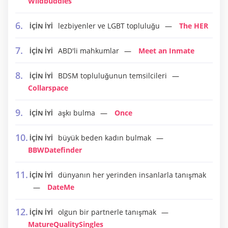
Wildbuddies
lezbiyenler ve LGBT topluluğu
The HER
İÇİN İYİ
ABD'li mahkumlar
Meet an Inmate
İÇİN İYİ
BDSM topluluğunun temsilcileri
İÇİN İYİ
Collarspace
aşkı bulma
Once
İÇİN İYİ
büyük beden kadın bulmak
İÇİN İYİ
BBWDatefinder
dünyanın her yerinden insanlarla tanışmak
İÇİN İYİ
DateMe
olgun bir partnerle tanışmak
İÇİN İYİ
MatureQualitySingles