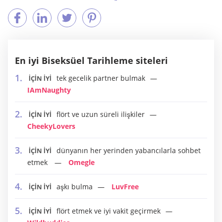
En iyi Biseksüel Tarihleme siteleri
tek gecelik partner bulmak
İÇİN İYİ
IAmNaughty
flört ve uzun süreli ilişkiler
İÇİN İYİ
CheekyLovers
dünyanın her yerinden yabancılarla sohbet
İÇİN İYİ
etmek
Omegle
aşkı bulma
LuvFree
İÇİN İYİ
flört etmek ve iyi vakit geçirmek
İÇİN İYİ