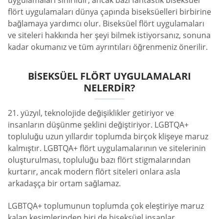
uygulamaları sınırlıdır, ancak bazı fantastik biseksüel
flört uygulamaları dünya çapında biseksüelleri birbirine
bağlamaya yardımcı olur. Biseksüel flört uygulamaları
ve siteleri hakkında her şeyi bilmek istiyorsanız, sonuna
kadar okumanız ve tüm ayrıntıları öğrenmeniz önerilir.
BISEKSÜEL FLÖRT UYGULAMALARI
NELERDIR?
21. yüzyıl, teknolojide değişiklikler getiriyor ve
insanların düşünme şeklini değiştiriyor. LGBTQA+
topluluğu uzun yıllardır toplumda birçok klişeye maruz
kalmıştır. LGBTQA+ flört uygulamalarının ve sitelerinin
oluşturulması, topluluğu bazı flört stigmalarından
kurtarır, ancak modern flört siteleri onlara asla
arkadaşça bir ortam sağlamaz.
LGBTQA+ toplumunun toplumda çok eleştiriye maruz
kalan kesimlerinden biri de biseksüel insanlar.