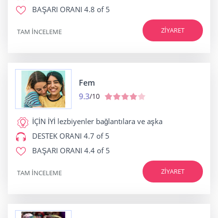
BAŞARI ORANI
4.8 of 5
ZIYARET
TAM INCELEME
Fem
9.3
/10
İÇİN İYİ
lezbiyenler bağlantılara ve aşka
DESTEK ORANI
4.7 of 5
BAŞARI ORANI
4.4 of 5
ZIYARET
TAM INCELEME