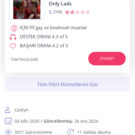
Only Lads
5.7
/10
İÇİN İYİ
gay ve biseksüel insanlar
DESTEK ORANI
4.3 of 5
BAŞARI ORANI
4.2 of 5
ZIYARET
TAM INCELEME
Caitlyn
03 Aðu 2020
Güncellenmiş:
26 Ara 2024
3971 Görüntüleme
11 dakika okuma