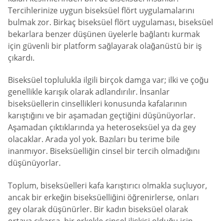
Tercihlerinize uygun biseksüel flört uygulamalarını
bulmak zor. Birkaç biseksüel flört uygulaması, biseksüel
bekarlara benzer düşünen üyelerle bağlantı kurmak
için güvenli bir platform sağlayarak olağanüstü bir iş
çıkardı.
Biseksüel toplulukla ilgili birçok damga var; ilki ve çoğu
genellikle karışık olarak adlandırılır. İnsanlar
biseksüellerin cinsellikleri konusunda kafalarının
karıştığını ve bir aşamadan geçtiğini düşünüyorlar.
Aşamadan çıktıklarında ya heteroseksüel ya da gey
olacaklar. Arada yol yok. Bazıları bu terime bile
inanmıyor. Biseksüelliğin cinsel bir tercih olmadığını
düşünüyorlar.
Toplum, biseksüelleri kafa karıştırıcı olmakla suçluyor,
ancak bir erkeğin biseksüelliğini öğrenirlerse, onları
gey olarak düşünürler. Bir kadın biseksüel olarak
ortaya çıkarsa, bir erkekle cinsel ilişkisi olduğu için