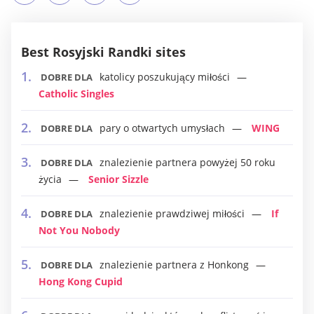
Best Rosyjski Randki sites
katolicy poszukujący miłości
DOBRE DLA
Catholic Singles
pary o otwartych umysłach
WING
DOBRE DLA
znalezienie partnera powyżej 50 roku
DOBRE DLA
życia
Senior Sizzle
znalezienie prawdziwej miłości
If
DOBRE DLA
Not You Nobody
znalezienie partnera z Honkong
DOBRE DLA
Hong Kong Cupid