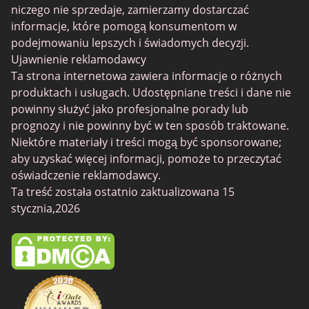
niczego nie sprzedaje, zamierzamy dostarczać
Senior Randki
informacje, które pomogą konsumentom w
SilverDaddies
podejmowaniu lepszych i świadomych decyzji.
Ujawnienie reklamodawcy
Chat Avenue
Ta strona internetowa zawiera informacje o różnych
Mingle2
produktach i usługach. Udostępniane treści i dane nie
powinny służyć jako profesjonalne porady lub
SwingLifestyle
prognozy i nie powinny być w ten sposób traktowane.
Feabie
Niektóre materiały i treści mogą być sponsorowane;
aby uzyskać więcej informacji, pomoże to przeczytać
Chatib
oświadczenie reklamodawcy.
Cougar Life
Ta treść została ostatnio zaktualizowana 15
stycznia,2026
Sugardaddymeet
Spdate
AsianDate
FaceFlow