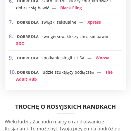
czarni ludzie, którzy chcą flirtować i
DOBRE DLA
dobrze się bawić
Black Fling
związki seksualne
Xpress
DOBRE DLA
swingersów, którzy chcą się bawić
DOBRE DLA
SDC
spotkanie singli z USA
Woosa
DOBRE DLA
ludzie szukający podłączeń
The
DOBRE DLA
Adult Hub
TROCHĘ O ROSYJSKICH RANDKACH
Wielu ludzi z Zachodu marzy o randkowaniu z
Rosjanami. To może być Twoja przyjemna podróż do