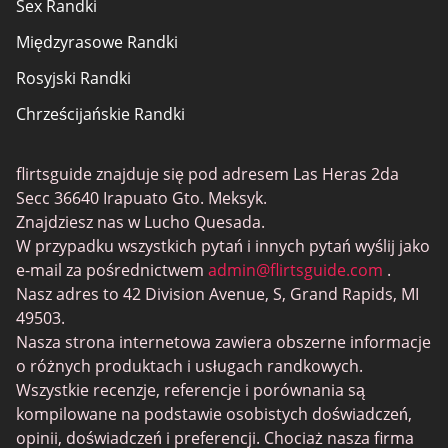
Sex Randki
Mapa strony
Międzyrasowe Randki
Rosyjski Randki
Chrześcijańskie Randki
Gay Randki
flirtsguide znajduje się pod adresem Las Heras 2da
Przypadkowy Sex Randki
Secc 36640 Irapuato Gto. Meksyk.
Elite Randki
Znajdziesz nas w Lucho Quesada.
W przypadku wszystkich pytań i innych pytań wyślij jako
BBW Randki
e-mail za pośrednictwem
admin@flirtsguide.com
.
Trans Randki
Nasz adres to 42 Division Avenue, S, Grand Rapids, MI
49503.
Cougar Randki
Nasza strona internetowa zawiera obszerne informacje
Randki dla dorosłych
o różnych produktach i usługach randkowych.
Wszystkie recenzje, referencje i porównania są
Randki dla lesbijek
kompilowane na podstawie osobistych doświadczeń,
Gamer Randki
opinii, doświadczeń i preferencji. Chociaż nasza firma