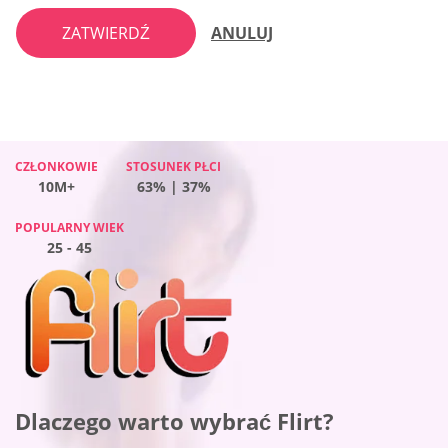
ZATWIERDŹ
ANULUJ
CZŁONKOWIE
CZŁONKOWIE
CZŁONKOWIE
STOSUNEK PŁCI
STOSUNEK PŁCI
STOSUNEK PŁCI
CZŁONKOWIE
STOSUNEK PŁCI
10M+
10M+
10M+
46% | 54%
60% | 40%
36% | 64%
10M+
63% | 37%
POPULARNY WIEK
POPULARNY WIEK
POPULARNY WIEK
POPULARNY WIEK
25 - 45
25 - 45
25 - 45
25 - 45
Dlaczego warto wybrać Flirt?