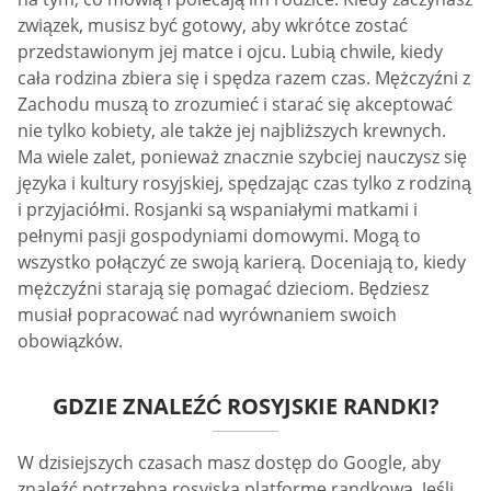
związek, musisz być gotowy, aby wkrótce zostać
przedstawionym jej matce i ojcu. Lubią chwile, kiedy
cała rodzina zbiera się i spędza razem czas. Mężczyźni z
Zachodu muszą to zrozumieć i starać się akceptować
nie tylko kobiety, ale także jej najbliższych krewnych.
Ma wiele zalet, ponieważ znacznie szybciej nauczysz się
języka i kultury rosyjskiej, spędzając czas tylko z rodziną
i przyjaciółmi. Rosjanki są wspaniałymi matkami i
pełnymi pasji gospodyniami domowymi. Mogą to
wszystko połączyć ze swoją karierą. Doceniają to, kiedy
mężczyźni starają się pomagać dzieciom. Będziesz
musiał popracować nad wyrównaniem swoich
obowiązków.
GDZIE ZNALEŹĆ ROSYJSKIE RANDKI?
W dzisiejszych czasach masz dostęp do Google, aby
znaleźć potrzebną rosyjską platformę randkową. Jeśli