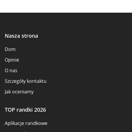
Nasza strona
Dom
Opinie
O nas
Szczegóły kontaktu
Jak oceniamy
Ujawnienie reklamodawcy
TOP randki 2026
Omówienie zasad
Aplikacje randkowe
Warunki korzystania