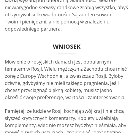
każdą wysłaną lub odebraną wiadomość. Niektóre
niewiarygodne serwisy randkowe zrobią wszystko, abyś
otrzymywał setki wiadomości. Są zainteresowani
Twoimi pieniędzmi, a nie pomocą w znalezieniu
odpowiedniego partnera.
WNIOSEK
Mówienie o rosyjskich damach jest popularnym
tematem w Rosji. Wielu mężczyzn z Zachodu chce mieć
żonę z Europy Wschodniej, a zwłaszcza z Rosji. Byłoby
dziwne, gdybyśmy nie mieli takiego pragnienia. Jeśli
chcesz przyciągnąć piękną kobietę, musisz jasno
określić swoje preferencje, wartości i zainteresowania.
Pamiętaj, że ludzie w Rosji kochają swój kraj i nie chcą
słyszeć krytycznych komentarzy. Kobiety uwielbiają
komplementy, więc nie możesz być zbyt nieśmiała, aby
mówić o swoich uczuciach i znajdować romantyczne