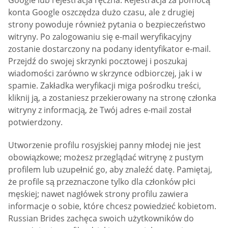
Google lub rejestracja ręczna. Rejestracja za pomocą
konta Google oszczędza dużo czasu, ale z drugiej
strony powoduje również pytania o bezpieczeństwo
witryny. Po zalogowaniu się e-mail weryfikacyjny
zostanie dostarczony na podany identyfikator e-mail.
Przejdź do swojej skrzynki pocztowej i poszukaj
wiadomości zarówno w skrzynce odbiorczej, jak i w
spamie. Zakładka weryfikacji miga pośrodku treści,
kliknij ją, a zostaniesz przekierowany na stronę członka
witryny z informacją, że Twój adres e-mail został
potwierdzony.
Utworzenie profilu rosyjskiej panny młodej nie jest
obowiązkowe; możesz przeglądać witrynę z pustym
profilem lub uzupełnić go, aby znaleźć datę. Pamiętaj,
że profile są przeznaczone tylko dla członków płci
męskiej; nawet nagłówek strony profilu zawiera
informacje o sobie, które chcesz powiedzieć kobietom.
Russian Brides zachęca swoich użytkowników do