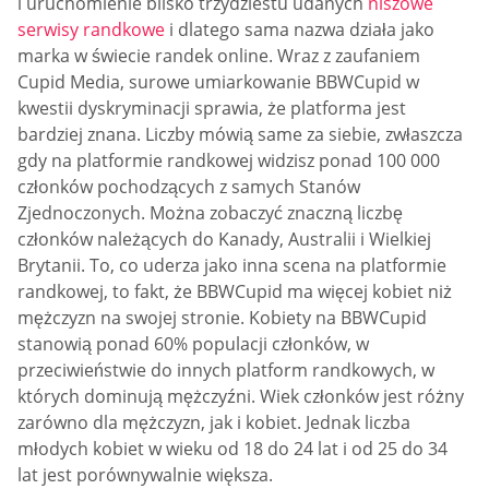
i uruchomienie blisko trzydziestu udanych
niszowe
serwisy randkowe
i dlatego sama nazwa działa jako
marka w świecie randek online. Wraz z zaufaniem
Cupid Media, surowe umiarkowanie BBWCupid w
kwestii dyskryminacji sprawia, że platforma jest
bardziej znana. Liczby mówią same za siebie, zwłaszcza
gdy na platformie randkowej widzisz ponad 100 000
członków pochodzących z samych Stanów
Zjednoczonych. Można zobaczyć znaczną liczbę
członków należących do Kanady, Australii i Wielkiej
Brytanii. To, co uderza jako inna scena na platformie
randkowej, to fakt, że BBWCupid ma więcej kobiet niż
mężczyzn na swojej stronie. Kobiety na BBWCupid
stanowią ponad 60% populacji członków, w
przeciwieństwie do innych platform randkowych, w
których dominują mężczyźni. Wiek członków jest różny
zarówno dla mężczyzn, jak i kobiet. Jednak liczba
młodych kobiet w wieku od 18 do 24 lat i od 25 do 34
lat jest porównywalnie większa.