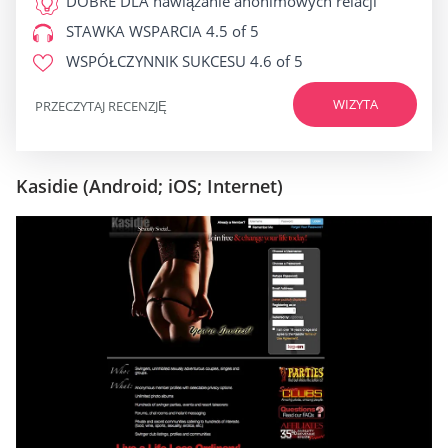
DOBRE DLA
nawiązanie anonimowych relacji
STAWKA WSPARCIA
4.5 of 5
WSPÓŁCZYNNIK SUKCESU
4.6 of 5
WIZYTA
PRZECZYTAJ RECENZJĘ
Kasidie (Android; iOS; Internet)