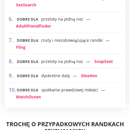
SexSearch
przeloty na jedną noc
DOBRE DLA
Adultfriendfinder
rzuty i niezobowiązujące randki
DOBRE DLA
Fling
przeloty na jedną noc
SnapSext
DOBRE DLA
dyskretne daty
Gleeden
DOBRE DLA
spotkanie prawdziwej miłości
DOBRE DLA
MatchOcean
TROCHĘ O PRZYPADKOWYCH RANDKACH