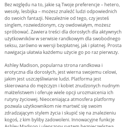
Bez względu na to, jakie są Twoje preferencje – hetero,
wesoły, lesbijka – możesz znaleźć ludzi odpowiednich
do swoich fantazji. Niezależnie od tego, czy jesteś
singlem, rozwiedzionym, czy owdowiałym, możesz
spróbować. Zawiera treści dla dorosłych dla aktywnych
użytkowników w serwisie randkowym dla swobodnego
seksu, zarówno w wersji bezpłatnej, jak i płatnej. Prosta
nawigacja ułatwia każdemu użycie go po raz pierwszy.
Ashley Madison, popularna strona randkowa i
erotyczna dla dorosłych, jest wierna swojemu celowi,
jakim jest uszczęśliwianie ludzi. Platforma jest
skierowana do mężczyzn i kobiet znudzonych nudnym
małżeństwem i oferuje wiele opcji urozmaicenia ich
rutyny życiowej. Nieoceniająca atmosfera platformy
pozwala użytkownikom nie martwić się swoim
zdradzającym stylem życia i skupić się na znalezieniu
kogoś, z kim byliby zadowoleni. Innowacyjne funkcje
Ashley Madison i ulepszony system bezpieczeństwa