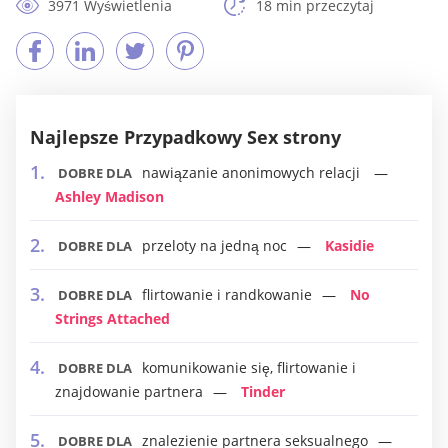
3971 Wyświetlenia
18 min przeczytaj
Najlepsze Przypadkowy Sex strony
nawiązanie anonimowych relacji
DOBRE DLA
Ashley Madison
przeloty na jedną noc
Kasidie
DOBRE DLA
flirtowanie i randkowanie
No
DOBRE DLA
Strings Attached
komunikowanie się, flirtowanie i
DOBRE DLA
znajdowanie partnera
Tinder
znalezienie partnera seksualnego
DOBRE DLA