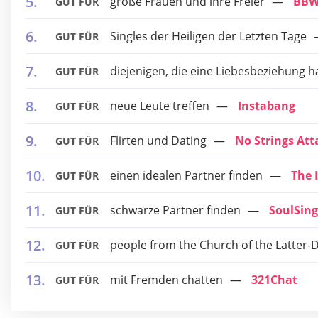
große Frauen und ihre Freier
BBW
GUT FÜR
Singles der Heiligen der Letzten Tage
GUT FÜR
diejenigen, die eine Liebesbeziehung 
GUT FÜR
neue Leute treffen
Instabang
GUT FÜR
Flirten und Dating
No Strings At
GUT FÜR
einen idealen Partner finden
The 
GUT FÜR
schwarze Partner finden
SoulSing
GUT FÜR
people from the Church of the Latter-D
GUT FÜR
mit Fremden chatten
321Chat
GUT FÜR