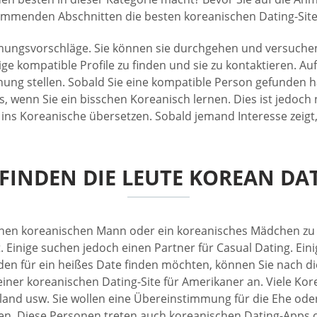
ommenden Abschnitten die besten koreanischen Dating-Site
mungsvorschläge. Sie können sie durchgehen und versuchen, d
e kompatible Profile zu finden und sie zu kontaktieren. Auf
ng stellen. Sobald Sie eine kompatible Person gefunden ha
s, wenn Sie ein bisschen Koreanisch lernen. Dies ist jedoch 
 ins Koreanische übersetzen. Sobald jemand Interesse zeigt
FINDEN DIE LEUTE KOREAN DA
d, einen koreanischen Mann oder ein koreanisches Mädchen z
. Einige suchen jedoch einen Partner für Casual Dating. Eini
den für ein heißes Date finden möchten, können Sie nach 
einer koreanischen Dating-Site für Amerikaner an. Viele Kor
and usw. Sie wollen eine Übereinstimmung für die Ehe oder 
n. Diese Personen treten auch koreanischen Dating-Apps o