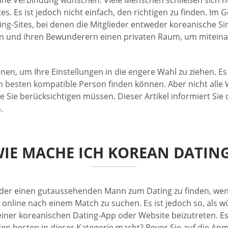
. Es ist jedoch nicht einfach, den richtigen zu finden. Im 
g-Sites, bei denen die Mitglieder entweder koreanische Sing
en und ihren Bewunderern einen privaten Raum, um mitei
nen, um Ihre Einstellungen in die engere Wahl zu ziehen. Es 
m besten kompatible Person finden können. Aber nicht alle W
ie Sie berücksichtigen müssen. Dieser Artikel informiert Sie
.
IE MACHE ICH KOREAN DATIN
n oder einen gutaussehenden Mann zum Dating zu finden, w
d online nach einem Match zu suchen. Es ist jedoch so, al
d einer koreanischen Dating-App oder Website beizutreten. E
 den besten in dieser Kategorie macht? Bevor Sie auf die An