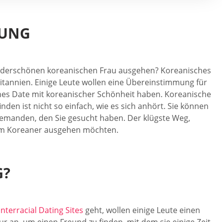
RUNG
underschönen koreanischen Frau ausgehen? Koreanisches
itannien. Einige Leute wollen eine Übereinstimmung für
nes Date mit koreanischer Schönheit haben. Koreanische
den ist nicht so einfach, wie es sich anhört. Sie können
 jemanden, den Sie gesucht haben. Der klügste Weg,
inem Koreaner ausgehen möchten.
G?
interracial Dating Sites
geht, wollen einige Leute einen
 an, um einen Freund zu finden, mit dem sie einige Zeit