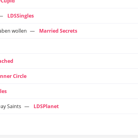
Cupid
LDSSingles
haben wollen
Married Secrets
tached
Inner Circle
les
ay Saints
LDSPlanet