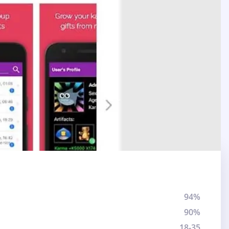
94%
90%
18-35