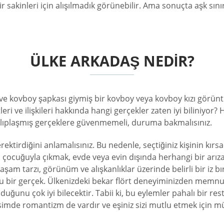
r sakinleri için alışılmadık görünebilir. Ama sonuçta aşk sını
ÜLKE ARKADAŞ NEDIR?
ek ve kovboy şapkası giymiş bir kovboy veya kovboy kızı görü
eri ve ilişkileri hakkında hangi gerçekler zaten iyi biliniyor
lıplaşmış gerçeklere güvenmemeli, duruma bakmalısınız.
rektirdiğini anlamalısınız. Bu nedenle, seçtiğiniz kişinin kırsa
 çocuğuyla çıkmak, evde veya evin dışında herhangi bir arı
şam tarzı, görünüm ve alışkanlıklar üzerinde belirli bir iz bıra
bu bir gerçek. Ülkenizdeki bekar flört deneyiminizden memnun 
lduğunu çok iyi bilecektir. Tabii ki, bu eylemler pahalı bir 
kesimde romantizm de vardır ve eşiniz sizi mutlu etmek için 