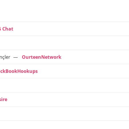
 Chat
nçler
OurteenNetwork
uckBookHookups
ire