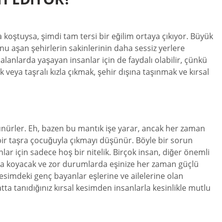
oştuysa, şimdi tam tersi bir eğilim ortaya çıkıyor. Büyük
nu aşan şehirlerin sakinlerinin daha sessiz yerlere
lanlarda yaşayan insanlar için de faydalı olabilir, çünkü
k veya taşralı kızla çıkmak, şehir dışına taşınmak ve kırsal
şünürler. Eh, bazen bu mantık işe yarar, ancak her zaman
a bir taşra çocuğuyla çıkmayı düşünür. Böyle bir sorun
ar için sadece hoş bir nitelik. Birçok insan, diğer önemli
sıraya koyacak ve zor durumlarda eşinize her zaman güçlü
l kesimdeki genç bayanlar eşlerine ve ailelerine olan
atta tanıdığınız kırsal kesimden insanlarla kesinlikle mutlu