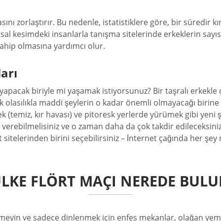
 zorlaştırır. Bu nedenle, istatistiklere göre, bir süredir kırs
sal kesimdeki insanlarla tanışma sitelerinde erkeklerin sayı
 sahip olmasına yardımcı olur.
arı
apacak biriyle mi yaşamak istiyorsunuz? Bir taşralı erkekle çık
 olasılıkla maddi şeylerin o kadar önemli olmayacağı birine 
ek (temiz, kır havası) ve pitoresk yerlerde yürümek gibi yeni
 verebilmelisiniz ve o zaman daha da çok takdir edileceksiniz.
 sitelerinden birini seçebilirsiniz – İnternet çağında her şey r
ÜLKE FLÖRT MAÇI NEREDE BUL
tmeyin ve sadece dinlenmek için enfes mekanlar, olağan yeme