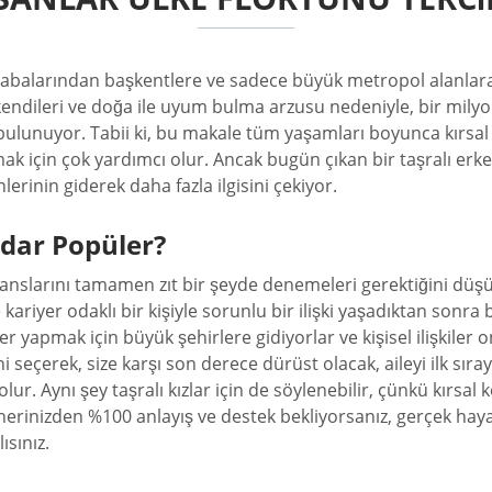
abalarından başkentlere ve sadece büyük metropol alanlara k
 kendileri ve doğa ile uyum bulma arzusu nedeniyle, bir milyo
bulunuyor. Tabii ki, bu makale tüm yaşamları boyunca kırsal a
kmak için çok yardımcı olur. Ancak bugün çıkan bir taşralı erke
rinin giderek daha fazla ilgisini çekiyor.
dar Popüler?
, şanslarını tamamen zıt bir şeyde denemeleri gerektiğini dü
 kariyer odaklı bir kişiyle sorunlu bir ilişki yaşadıktan sonr
pmak için büyük şehirlere gidiyorlar ve kişisel ilişkiler onl
ğini seçerek, size karşı son derece dürüst olacak, aileyi ilk 
olur. Aynı şey taşralı kızlar için de söylenebilir, çünkü kırsa
partnerinizden %100 anlayış ve destek bekliyorsanız, gerçek hay
ısınız.