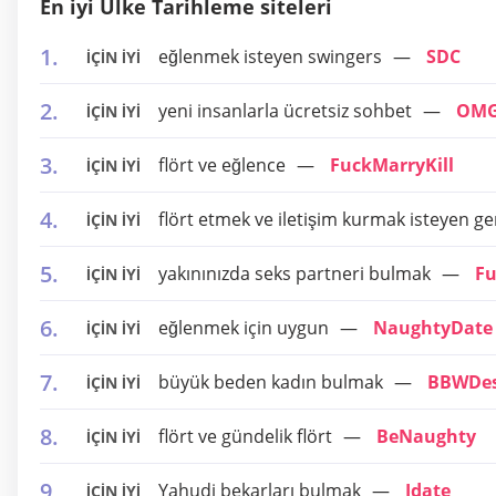
En iyi Ülke Tarihleme siteleri
eğlenmek isteyen swingers
SDC
İÇİN İYİ
yeni insanlarla ücretsiz sohbet
OMG
İÇİN İYİ
flört ve eğlence
FuckMarryKill
İÇİN İYİ
flört etmek ve iletişim kurmak isteyen ge
İÇİN İYİ
yakınınızda seks partneri bulmak
F
İÇİN İYİ
eğlenmek için uygun
NaughtyDate
İÇİN İYİ
büyük beden kadın bulmak
BBWDes
İÇİN İYİ
flört ve gündelik flört
BeNaughty
İÇİN İYİ
Yahudi bekarları bulmak
Jdate
İÇİN İYİ