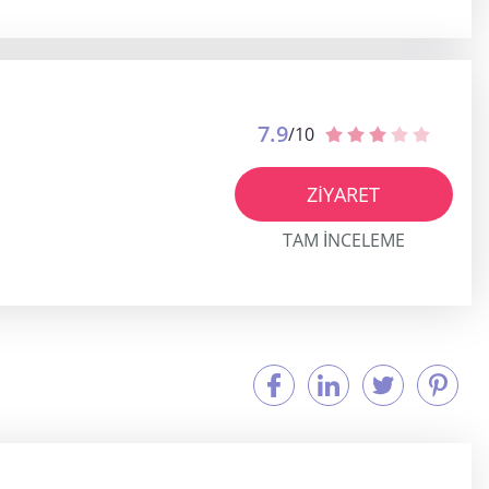
7.9
/10
ZIYARET
TAM INCELEME