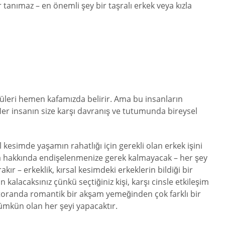
r tanımaz – en önemli şey bir taşralı erkek veya kızla
ntüleri hemen kafamızda belirir. Ama bu insanların
? Her insanın size karşı davranış ve tutumunda bireysel
l kesimde yaşamın rahatlığı için gerekli olan erkek işini
za hakkında endişelenmenize gerek kalmayacak – her şey
kır – erkeklik, kırsal kesimdeki erkeklerin bildiği bir
kalacaksınız çünkü seçtiğiniz kişi, karşı cinsle etkileşim
restoranda romantik bir akşam yemeğinden çok farklı bir
mümkün olan her şeyi yapacaktır.