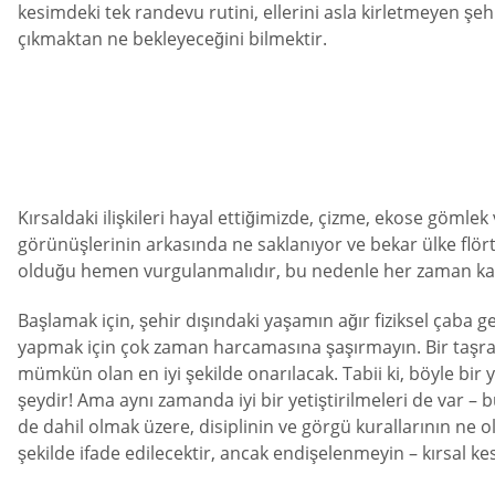
kesimdeki tek randevu rutini, ellerini asla kirletmeyen şehi
çıkmaktan ne bekleyeceğini bilmektir.
Kırsaldaki ilişkileri hayal ettiğimizde, çizme, ekose göml
görünüşlerinin arkasında ne saklanıyor ve bekar ülke flörtl
olduğu hemen vurgulanmalıdır, bu nedenle her zaman ka
Başlamak için, şehir dışındaki yaşamın ağır fiziksel çaba ge
yapmak için çok zaman harcamasına şaşırmayın. Bir taşra
mümkün olan en iyi şekilde onarılacak. Tabii ki, böyle bir ya
şeydir! Ama aynı zamanda iyi bir yetiştirilmeleri de var – 
de dahil olmak üzere, disiplinin ve görgü kurallarının ne o
şekilde ifade edilecektir, ancak endişelenmeyin – kırsal 