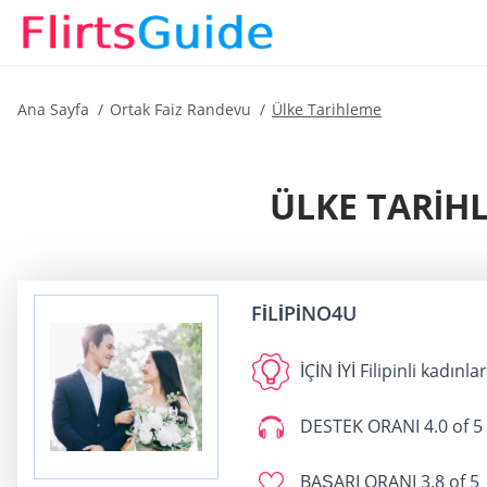
Ana Sayfa
Ortak Faiz Randevu
Ülke Tarihleme
ÜLKE TARIH
FILIPINO4U
İÇİN İYİ
Filipinli kadınl
DESTEK ORANI
4.0 of 5
BAŞARI ORANI
3.8 of 5