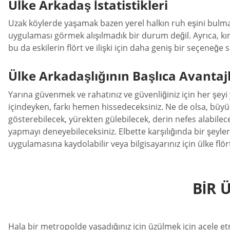
Ülke Arkadaş İstatistikleri
Uzak köylerde yaşamak bazen yerel halkın ruh eşini bulmasını
uygulaması görmek alışılmadık bir durum değil. Ayrıca, kır
bu da eskilerin flört ve ilişki için daha geniş bir seçeneğe
Ülke Arkadaşlığının Başlıca Avantajl
Yarına güvenmek ve rahatınız ve güvenliğiniz için her şeyi y
içindeyken, farkı hemen hissedeceksiniz. Ne de olsa, büyük
gösterebilecek, yürekten gülebilecek, derin nefes alabilec
yapmayı deneyebileceksiniz. Elbette karşılığında bir şeyler
uygulamasına kaydolabilir veya bilgisayarınız için ülke flört
BIR 
Hala bir metropolde yaşadığınız için üzülmek için acele e