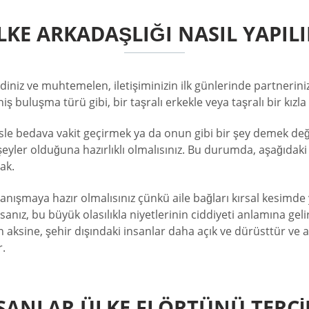
LKE ARKADAŞLIĞI NASIL YAPILI
diniz ve muhtemelen, iletişiminizin ilk günlerinde partnerini
buluşma türü gibi, bir taşralı erkekle veya taşralı bir kızla 
insle bedava vakit geçirmek ya da onun gibi bir şey demek de
 şeyler olduğuna hazırlıklı olmalısınız. Bu durumda, aşağıdaki
ak.
anışmaya hazır olmalısınız çünkü aile bağları kırsal kesimde 
rılırsanız, bu büyük olasılıkla niyetlerinin ciddiyeti anlamına 
rın aksine, şehir dışındaki insanlar daha açık ve dürüsttür ve 
r.
SANLAR ÜLKE FLÖRTÜNÜ TERCI