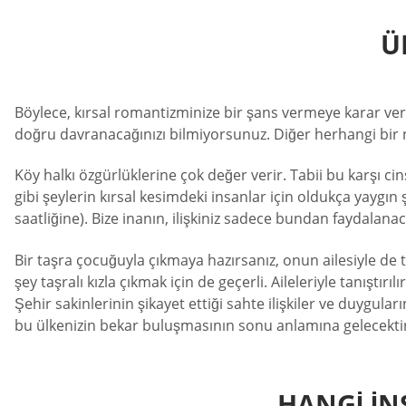
Ü
Böylece, kırsal romantizminize bir şans vermeye karar ver
doğru davranacağınızı bilmiyorsunuz. Diğer herhangi bir niş 
Köy halkı özgürlüklerine çok değer verir. Tabii bu karşı c
gibi şeylerin kırsal kesimdeki insanlar için oldukça yaygın
saatliğine). Bize inanın, ilişkiniz sadece bundan faydalanac
Bir taşra çocuğuyla çıkmaya hazırsanız, onun ailesiyle de t
şey taşralı kızla çıkmak için de geçerli. Aileleriyle tanıştı
Şehir sakinlerinin şikayet ettiği sahte ilişkiler ve duygula
bu ülkenizin bekar buluşmasının sonu anlamına gelecekti
HANGI İN