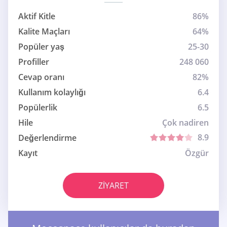
Aktif Kitle
86%
Kalite Maçları
64%
Popüler yaş
25-30
Profiller
248 060
Cevap oranı
82%
Kullanım kolaylığı
6.4
Popülerlik
6.5
Hile
Çok nadiren
8.9
Değerlendirme
Kayıt
Özgür
ZIYARET