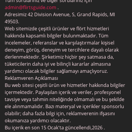
Tüm sorularınız ve diğer sorularınız için
BBW Flört
admin@flirtsguide.com
.
Trans Tarihleme
Adresimiz 42 Division Avenue, S, Grand Rapids, MI
49503.
Puma Tarihleme
Web sitemizde çeşitli ürünler ve flört hizmetleri
Yetişkin Tarihleme Siteleri
hakkında kapsamlı bilgiler bulunmaktadır. Tüm
incelemeler, referanslar ve karşılaştırmalar kişisel
Lezbiyen Tarihleme
deneyim, görüş, deneyim ve tercihlere dayalı olarak
Oyun Tarihleme
derlenmektedir. Şirketimiz hiçbir şey satmasa da,
tüketicilerin daha iyi ve bilinçli kararlar almasına
Kıdemli Tarihleme Siteleri
yardımcı olacak bilgiler sağlamayı amaçlıyoruz.
SilverDaddies
Reklamveren Açıklaması
Bu web sitesi çeşitli ürün ve hizmetler hakkında bilgiler
Chat Avenue
içermektedir. Paylaşılan içerik ve veriler, profesyonel
Mingle2
tavsiye veya tahmin niteliğinde olmamalı ve bu şekilde
ele alınmamalıdır. Bazı materyal ve içerikler sponsorlu
SwingLifestyle
olabilir; daha fazla bilgi için, reklamverenin ifşasını
Feabie
okumanıza yardımcı olacaktır.
Bu içerik en son 15 Ocak'ta güncellendi,2026 .
Chatib