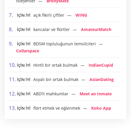
isteyenler
BronyMate
açık fikirli çiftler
WING
İÇİN İYİ
kancalar ve flörtler
AmateurMatch
İÇİN İYİ
BDSM topluluğunun temsilcileri
İÇİN İYİ
Collarspace
Hintli bir ortak bulmak
IndianCupid
İÇİN İYİ
Asyalı bir ortak bulmak
AsianDating
İÇİN İYİ
ABD'li mahkumlar
Meet an Inmate
İÇİN İYİ
flört etmek ve eğlenmek
Koko App
İÇİN İYİ