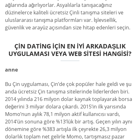
ağlarında ağırlıyorlar. Asyalılarla tanışacağınız
düzinelerce kaliteli ücretsiz Çinli tanışma siteleri ve
uluslararası tanışma platformları var. İşlevsellik,
güvenlik ve arayüz açısından size hitap edenleri seçin.
ÇIN DATING IÇIN EN İYI ARKADAŞLIK
UYGULAMASI VEYA WEB SITESI HANGISI?
anne
Bu Çin uygulaması, Çin’de çok popüler hale geldi ve şu
anda ücretsiz Çin tanışma sitelerinde liderlerden biri.
2014 yılında 216 milyon dolar kaynak toplayarak borsa
değerini 3 milyar dolara çıkardı. 2015’in ilk yarısında
Momo’nun aylık 78,1 milyon aktif kullanıcısı vardı,
2014’ün sonuna göre %13’lük bir artış. Geçen yılın aynı
dönemine göre %383 artışla ilk çeyrekte 26,3 milyon
dolarlık toplam net gelirle Momo, tartışmasız pazar