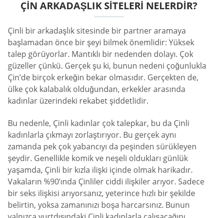
ÇIN ARKADAŞLIK SITELERI NELERDIR?
Çinli bir arkadaşlık sitesinde bir partner aramaya
başlamadan önce bir şeyi bilmek önemlidir: Yüksek
talep görüyorlar. Mantıklı bir nedenden dolayı. Çok
güzeller çünkü. Gerçek şu ki, bunun nedeni çoğunlukla
Çin’de birçok erkeğin bekar olmasıdır. Gerçekten de,
ülke çok kalabalık olduğundan, erkekler arasında
kadınlar üzerindeki rekabet şiddetlidir.
Bu nedenle, Çinli kadınlar çok talepkar, bu da Çinli
kadınlarla çıkmayı zorlaştırıyor. Bu gerçek aynı
zamanda pek çok yabancıyı da peşinden sürükleyen
şeydir. Genellikle komik ve neşeli oldukları günlük
yaşamda, Çinli bir kızla ilişki içinde olmak harikadır.
Vakaların %90’ında Çinliler ciddi ilişkiler arıyor. Sadece
bir seks ilişkisi arıyorsanız, yeterince hızlı bir şekilde
belirtin, yoksa zamanınızı boşa harcarsınız. Bunun
yalnızca yurtdışındaki Çinli kadınlarla çalışacağını