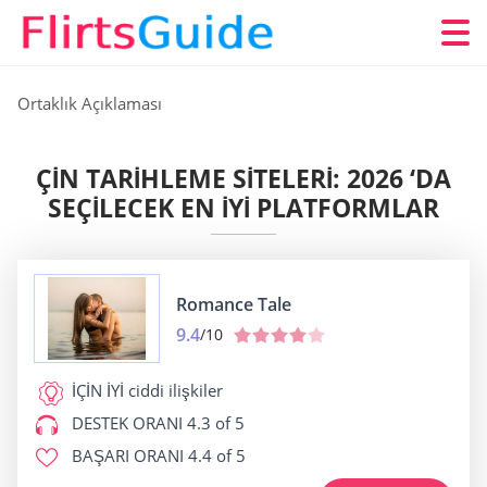
Ortaklık Açıklaması
ÇIN TARIHLEME SITELERI: 2026 ‘DA
SEÇILECEK EN IYI PLATFORMLAR
Romance Tale
9.4
/10
İÇİN İYİ
ciddi ilişkiler
DESTEK ORANI
4.3 of 5
BAŞARI ORANI
4.4 of 5