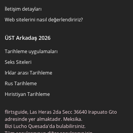
İletişim detayları
Web sitelerini nasıl değerlendiririz?
Reklamveren Ifşası
ÜST Arkadaş 2026
Cerez politikasi
Tarihleme uygulamaları
Kullanım Şartları
Seks Siteleri
Site Haritası
Irklar arası Tarihleme
Rus Tarihleme
Hıristiyan Tarihleme
Gay Flört
flirtsguide, Las Heras 2da Secc 36640 Irapuato Gto
Gündelik Seks
adresinde yer almaktadır. Meksika.
Elit Tarihleme
Bizi Lucho Quesada'da bulabilirsiniz.