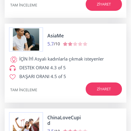
ZIYARET
TAM INCELEME
AsiaMe
5.7
/10
İÇİN İYİ
Asyalı kadınlarla çıkmak isteyenler
DESTEK ORANI
4.3 of 5
BAŞARI ORANI
4.5 of 5
ZIYARET
TAM INCELEME
ChinaLoveCupi
d