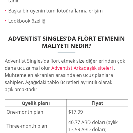
tanır
Başka bir üyenin tüm fotoğraflarına erişim
Lookbook özelliği
ADVENTIST SINGLES’DA FLÖRT ETMENIN
MALIYETI NEDIR?
Adventist Singles’da flört etmek size diğerlerinden çok
daha ucuza mal olur
Adventist Arkadaşlık siteleri
.
Muhtemelen akranları arasında en ucuz planlara
sahipler. Aşağıdaki tablo ücretleri ayrıntılı olarak
açıklamaktadır.
üyelik planı
Fiyat
One-month plan
$17.99
40,77 ABD doları (aylık
Three-month plan
13,59 ABD doları)