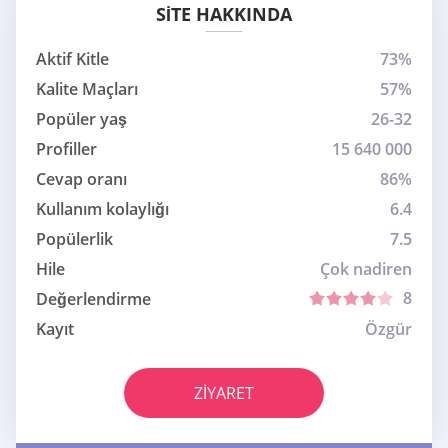
SITE HAKKINDA
Aktif Kitle
73%
Kalite Maçları
57%
Popüler yaş
26-32
Profiller
15 640 000
Cevap oranı
86%
Kullanım kolaylığı
6.4
Popülerlik
7.5
Hile
Çok nadiren
8
Değerlendirme
Kayıt
Özgür
ZIYARET