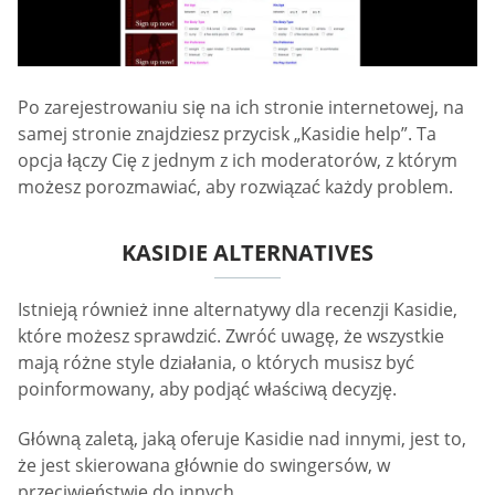
Po zarejestrowaniu się na ich stronie internetowej, na
samej stronie znajdziesz przycisk „Kasidie help”. Ta
opcja łączy Cię z jednym z ich moderatorów, z którym
możesz porozmawiać, aby rozwiązać każdy problem.
KASIDIE ALTERNATIVES
Istnieją również inne alternatywy dla recenzji Kasidie,
które możesz sprawdzić. Zwróć uwagę, że wszystkie
mają różne style działania, o których musisz być
poinformowany, aby podjąć właściwą decyzję.
Główną zaletą, jaką oferuje Kasidie nad innymi, jest to,
że jest skierowana głównie do swingersów, w
przeciwieństwie do innych.