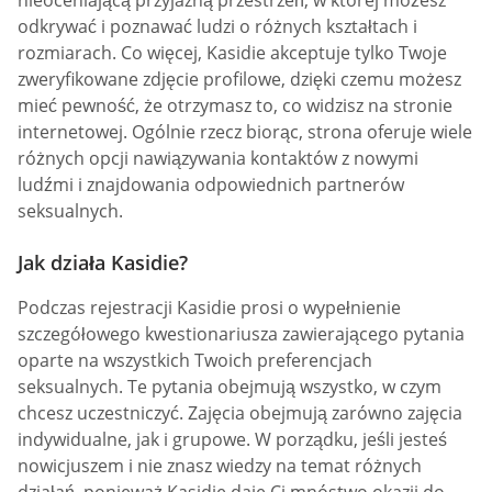
nieoceniającą przyjazną przestrzeń, w której możesz
odkrywać i poznawać ludzi o różnych kształtach i
rozmiarach. Co więcej, Kasidie akceptuje tylko Twoje
zweryfikowane zdjęcie profilowe, dzięki czemu możesz
mieć pewność, że otrzymasz to, co widzisz na stronie
internetowej. Ogólnie rzecz biorąc, strona oferuje wiele
różnych opcji nawiązywania kontaktów z nowymi
ludźmi i znajdowania odpowiednich partnerów
seksualnych.
Jak działa Kasidie?
Podczas rejestracji Kasidie prosi o wypełnienie
szczegółowego kwestionariusza zawierającego pytania
oparte na wszystkich Twoich preferencjach
seksualnych. Te pytania obejmują wszystko, w czym
chcesz uczestniczyć. Zajęcia obejmują zarówno zajęcia
indywidualne, jak i grupowe. W porządku, jeśli jesteś
nowicjuszem i nie znasz wiedzy na temat różnych