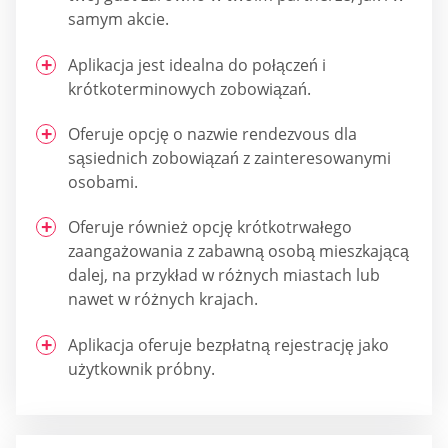
samym akcie.
Aplikacja jest idealna do połączeń i
krótkoterminowych zobowiązań.
Oferuje opcję o nazwie rendezvous dla
sąsiednich zobowiązań z zainteresowanymi
osobami.
Oferuje również opcję krótkotrwałego
zaangażowania z zabawną osobą mieszkającą
dalej, na przykład w różnych miastach lub
nawet w różnych krajach.
Aplikacja oferuje bezpłatną rejestrację jako
użytkownik próbny.