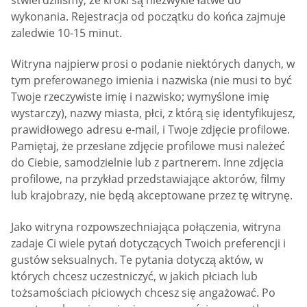
wykonania. Rejestracja od początku do końca zajmuje
zaledwie 10-15 minut.
Witryna najpierw prosi o podanie niektórych danych, w
tym preferowanego imienia i nazwiska (nie musi to być
Twoje rzeczywiste imię i nazwisko; wymyślone imię
wystarczy), nazwy miasta, płci, z którą się identyfikujesz,
prawidłowego adresu e-mail, i Twoje zdjęcie profilowe.
Pamiętaj, że przesłane zdjęcie profilowe musi należeć
do Ciebie, samodzielnie lub z partnerem. Inne zdjęcia
profilowe, na przykład przedstawiające aktorów, filmy
lub krajobrazy, nie będą akceptowane przez tę witrynę.
Jako witryna rozpowszechniająca połączenia, witryna
zadaje Ci wiele pytań dotyczących Twoich preferencji i
gustów seksualnych. Te pytania dotyczą aktów, w
których chcesz uczestniczyć, w jakich płciach lub
tożsamościach płciowych chcesz się angażować. Po