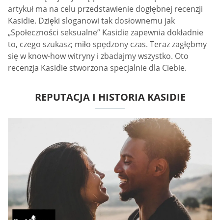
artykuł ma na celu przedstawienie dogłębnej recenzji
Kasidie. Dzięki sloganowi tak dosłownemu jak
„Społeczności seksualne” Kasidie zapewnia dokładnie
to, czego szukasz; miło spędzony czas. Teraz zagłębmy
się w know-how witryny i zbadajmy wszystko. Oto
recenzja Kasidie stworzona specjalnie dla Ciebie.
REPUTACJA I HISTORIA KASIDIE