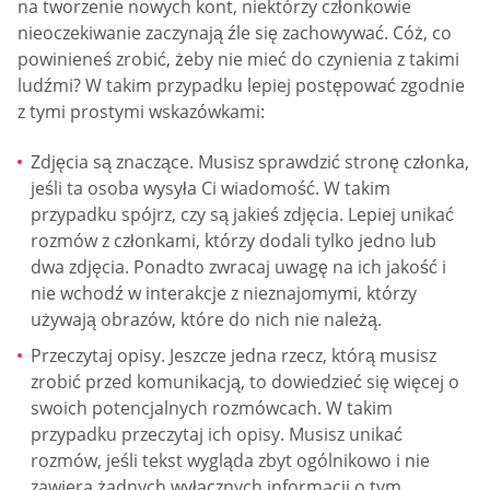
na tworzenie nowych kont, niektórzy członkowie
nieoczekiwanie zaczynają źle się zachowywać. Cóż, co
powinieneś zrobić, żeby nie mieć do czynienia z takimi
ludźmi? W takim przypadku lepiej postępować zgodnie
z tymi prostymi wskazówkami:
Zdjęcia są znaczące. Musisz sprawdzić stronę członka,
jeśli ta osoba wysyła Ci wiadomość. W takim
przypadku spójrz, czy są jakieś zdjęcia. Lepiej unikać
rozmów z członkami, którzy dodali tylko jedno lub
dwa zdjęcia. Ponadto zwracaj uwagę na ich jakość i
nie wchodź w interakcje z nieznajomymi, którzy
używają obrazów, które do nich nie należą.
Przeczytaj opisy. Jeszcze jedna rzecz, którą musisz
zrobić przed komunikacją, to dowiedzieć się więcej o
swoich potencjalnych rozmówcach. W takim
przypadku przeczytaj ich opisy. Musisz unikać
rozmów, jeśli tekst wygląda zbyt ogólnikowo i nie
zawiera żadnych wyłącznych informacji o tym