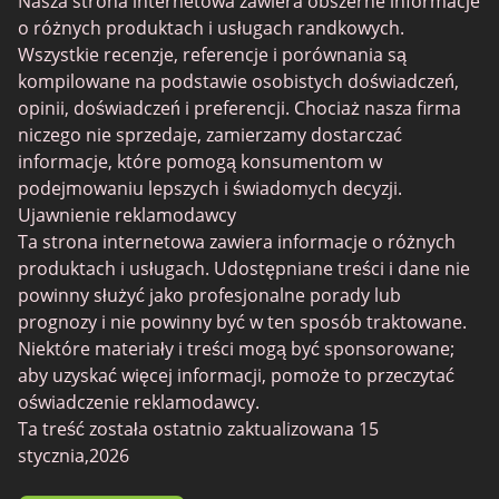
Nasza strona internetowa zawiera obszerne informacje
Randki dla dorosłych
o różnych produktach i usługach randkowych.
Wszystkie recenzje, referencje i porównania są
Randki dla lesbijek
kompilowane na podstawie osobistych doświadczeń,
Gamer Randki
opinii, doświadczeń i preferencji. Chociaż nasza firma
niczego nie sprzedaje, zamierzamy dostarczać
Senior Randki
informacje, które pomogą konsumentom w
SilverDaddies
podejmowaniu lepszych i świadomych decyzji.
Ujawnienie reklamodawcy
Chat Avenue
Ta strona internetowa zawiera informacje o różnych
Mingle2
produktach i usługach. Udostępniane treści i dane nie
powinny służyć jako profesjonalne porady lub
SwingLifestyle
prognozy i nie powinny być w ten sposób traktowane.
Feabie
Niektóre materiały i treści mogą być sponsorowane;
aby uzyskać więcej informacji, pomoże to przeczytać
Chatib
oświadczenie reklamodawcy.
Cougar Life
Ta treść została ostatnio zaktualizowana 15
stycznia,2026
Sugardaddymeet