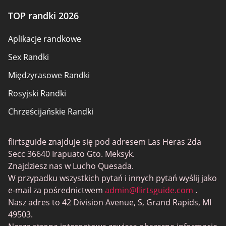
Ujawnienie reklamodawcy
TOP randki 2026
Omówienie zasad
Aplikacje randkowe
Warunki korzystania
Sex Randki
Mapa strony
Międzyrasowe Randki
Rosyjski Randki
Chrześcijańskie Randki
Gay Randki
flirtsguide znajduje się pod adresem Las Heras 2da
Przypadkowy Sex Randki
Secc 36640 Irapuato Gto. Meksyk.
Elite Randki
Znajdziesz nas w Lucho Quesada.
W przypadku wszystkich pytań i innych pytań wyślij jako
BBW Randki
e-mail za pośrednictwem
admin@flirtsguide.com
.
Trans Randki
Nasz adres to 42 Division Avenue, S, Grand Rapids, MI
49503.
Cougar Randki