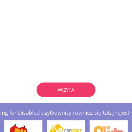
WIZYTA
ing for Disabled użytkownicy również się tutaj rejestr