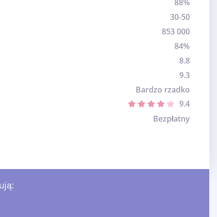
88%
30-50
853 000
84%
8.8
9.3
Bardzo rzadko
9.4
Bezpłatny
ują: