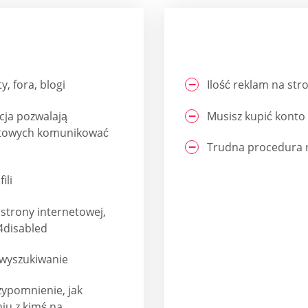
, fora, blogi
Ilość reklam na st
acja pozwalają
Musisz kupić konto
netowych komunikować
Trudna procedura r
ili
 strony internetowej,
4disabled
 wyszukiwanie
zypomnienie, jak
iu z kimś na