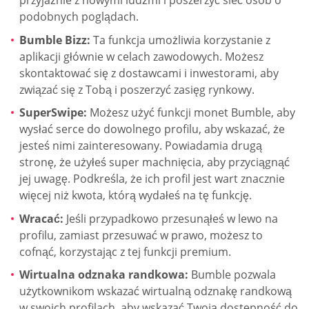
podobnych poglądach.
Bumble Bizz:
Ta funkcja umożliwia korzystanie z
aplikacji głównie w celach zawodowych. Możesz
skontaktować się z dostawcami i inwestorami, aby
związać się z Tobą i poszerzyć zasięg rynkowy.
SuperSwipe:
Możesz użyć funkcji monet Bumble, aby
wysłać serce do dowolnego profilu, aby wskazać, że
jesteś nimi zainteresowany. Powiadamia drugą
stronę, że użyłeś super machnięcia, aby przyciągnąć
jej uwagę. Podkreśla, że ich profil jest wart znacznie
więcej niż kwota, którą wydałeś na tę funkcję.
Wracać:
Jeśli przypadkowo przesunąłeś w lewo na
profilu, zamiast przesuwać w prawo, możesz to
cofnąć, korzystając z tej funkcji premium.
Wirtualna odznaka randkowa:
Bumble pozwala
użytkownikom wskazać wirtualną odznakę randkową
w swoich profilach, aby wskazać Twoją dostępność do