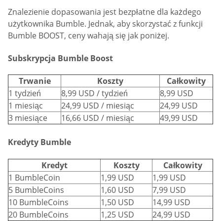
Znalezienie dopasowania jest bezpłatne dla każdego
użytkownika Bumble. Jednak, aby skorzystać z funkcji
Bumble BOOST, ceny wahają się jak poniżej.
Subskrypcja Bumble Boost
Trwanie
Koszty
Całkowity
1 tydzień
8,99 USD / tydzień
8,99 USD
1 miesiąc
24,99 USD / miesiąc
24,99 USD
3 miesiące
16,66 USD / miesiąc
49,99 USD
Kredyty Bumble
Kredyt
Koszty
Całkowity
1 BumbleCoin
1,99 USD
1,99 USD
5 BumbleCoins
1,60 USD
7,99 USD
10 BumbleCoins
1,50 USD
14,99 USD
20 BumbleCoins
1,25 USD
24,99 USD