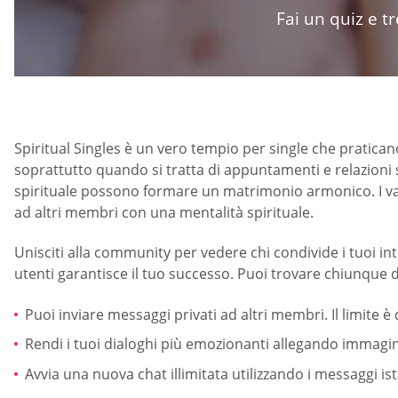
Fai un quiz e t
Spiritual Singles è un vero tempio per single che praticano
soprattutto quando si tratta di appuntamenti e relazioni s
spirituale possono formare un matrimonio armonico. I valo
ad altri membri con una mentalità spirituale.
Unisciti alla community per vedere chi condivide i tuoi inte
utenti garantisce il tuo successo. Puoi trovare chiunque
Puoi inviare messaggi privati ad altri membri. Il limite è
Rendi i tuoi dialoghi più emozionanti allegando immagini
Avvia una nuova chat illimitata utilizzando i messaggi is