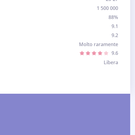
1 500 000
88%
9.1
9.2
Molto raramente
9.6
Libera