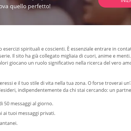
INIZ
rova quello perfetto!
 esercizi spirituali e coscienti. È essenziale entrare in cont
erie. Il sito ha già collegato migliaia di cuori, anime e men
ri giocano un ruolo significativo nella ricerca del vero amo
ressi e il tuo stile di vita nella tua zona. O forse troverai 
 desideri, indipendentemente da chi stai cercando: un partn
 di 50 messaggi al giorno.
 ai tuoi messaggi privati.
tantanei.