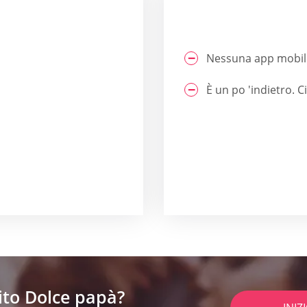
Nessuna app mobil
È un po 'indietro. C
ito Dolce papà?