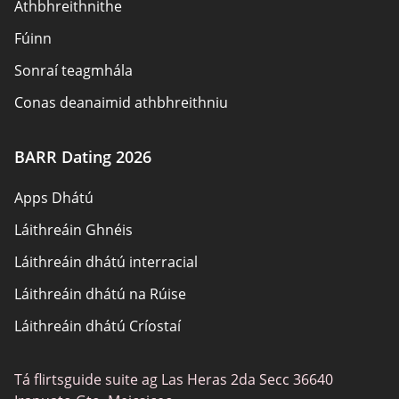
Athbhreithnithe
Fúinn
Sonraí teagmhála
Conas deanaimid athbhreithniu
Nochtadh fógróra
BARR Dating 2026
Forbhreathnú beartais
Apps Dhátú
Téarmaí Úsáide
Láithreáin Ghnéis
Léarscáil an láithreáin
Láithreáin dhátú interracial
Láithreáin dhátú na Rúise
Láithreáin dhátú Críostaí
Láithreáin dhátú aerach
Tá flirtsguide suite ag Las Heras 2da Secc 36640
Gnéas Ócáideach