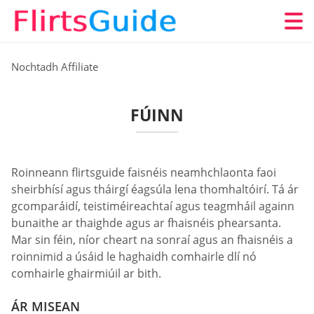
Nochtadh Affiliate
FÚINN
Roinneann flirtsguide faisnéis neamhchlaonta faoi
sheirbhísí agus tháirgí éagsúla lena thomhaltóirí. Tá ár
gcomparáidí, teistiméireachtaí agus teagmháil againn
bunaithe ar thaighde agus ar fhaisnéis phearsanta.
Mar sin féin, níor cheart na sonraí agus an fhaisnéis a
roinnimid a úsáid le haghaidh comhairle dlí nó
comhairle ghairmiúil ar bith.
ÁR MISEAN