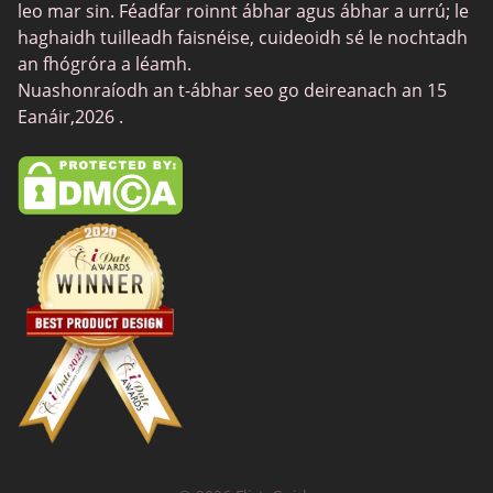
Feabie
leo mar sin. Féadfar roinnt ábhar agus ábhar a urrú; le
haghaidh tuilleadh faisnéise, cuideoidh sé le nochtadh
Chatib
an fhógróra a léamh.
CougarLife
Nuashonraíodh an t-ábhar seo go deireanach an 15
Eanáir,2026 .
Sugardaddymeet
Spdate
AsianDate
FaceFlow
LatinAmericanCupid
BBWCupid
InternationalCupid