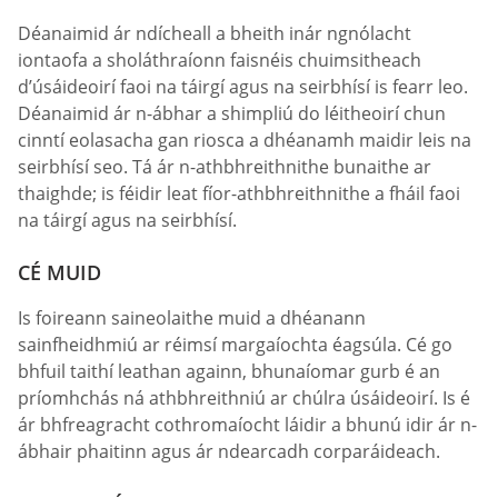
Déanaimid ár ndícheall a bheith inár ngnólacht
iontaofa a sholáthraíonn faisnéis chuimsitheach
d’úsáideoirí faoi na táirgí agus na seirbhísí is fearr leo.
Déanaimid ár n-ábhar a shimpliú do léitheoirí chun
cinntí eolasacha gan riosca a dhéanamh maidir leis na
seirbhísí seo. Tá ár n-athbhreithnithe bunaithe ar
thaighde; is féidir leat fíor-athbhreithnithe a fháil faoi
na táirgí agus na seirbhísí.
CÉ MUID
Is foireann saineolaithe muid a dhéanann
sainfheidhmiú ar réimsí margaíochta éagsúla. Cé go
bhfuil taithí leathan againn, bhunaíomar gurb é an
príomhchás ná athbhreithniú ar chúlra úsáideoirí. Is é
ár bhfreagracht cothromaíocht láidir a bhunú idir ár n-
ábhair phaitinn agus ár ndearcadh corparáideach.