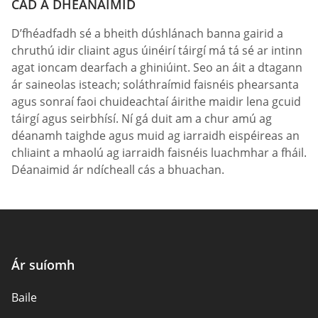
CAD A DHÉANAIMID
D’fhéadfadh sé a bheith dúshlánach banna gairid a
chruthú idir cliaint agus úinéirí táirgí má tá sé ar intinn
agat ioncam dearfach a ghiniúint. Seo an áit a dtagann
ár saineolas isteach; soláthraímid faisnéis phearsanta
agus sonraí faoi chuideachtaí áirithe maidir lena gcuid
táirgí agus seirbhísí. Ní gá duit am a chur amú ag
déanamh taighde agus muid ag iarraidh eispéireas an
chliaint a mhaolú ag iarraidh faisnéis luachmhar a fháil.
Déanaimid ár ndícheall cás a bhuachan.
Ár suíomh
Baile