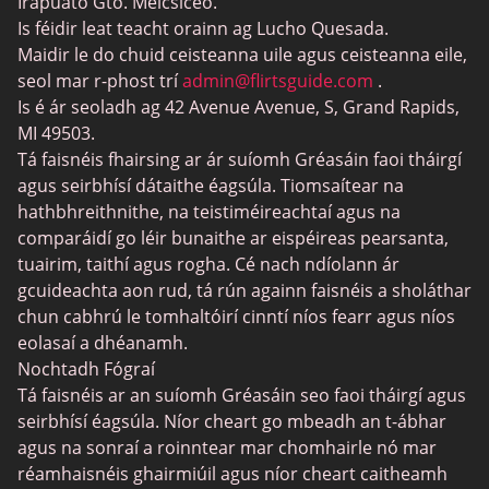
Irapuato Gto. Meicsiceo.
Láithreáin Dhátú Elite
Is féidir leat teacht orainn ag Lucho Quesada.
Maidir le do chuid ceisteanna uile agus ceisteanna eile,
Láithreáin dhátú BBW
seol mar r-phost trí
admin@flirtsguide.com
.
Láithreáin trasdhátú
Is é ár seoladh ag 42 Avenue Avenue, S, Grand Rapids,
MI 49503.
Láithreáin dhátú Cougar
Tá faisnéis fhairsing ar ár suíomh Gréasáin faoi tháirgí
Láithreáin Dating do Dhaoine Fásta
agus seirbhísí dátaithe éagsúla. Tiomsaítear na
hathbhreithnithe, na teistiméireachtaí agus na
Láithreáin dhátú leispiacha
comparáidí go léir bunaithe ar eispéireas pearsanta,
Láithreáin dhátú Gamer
tuairim, taithí agus rogha. Cé nach ndíolann ár
gcuideachta aon rud, tá rún againn faisnéis a sholáthar
Láithreáin dhátú sinsearacha
chun cabhrú le tomhaltóirí cinntí níos fearr agus níos
SilverDaddies
eolasaí a dhéanamh.
Nochtadh Fógraí
Chat Avenue
Tá faisnéis ar an suíomh Gréasáin seo faoi tháirgí agus
Mingle2
seirbhísí éagsúla. Níor cheart go mbeadh an t-ábhar
agus na sonraí a roinntear mar chomhairle nó mar
SwingLifestyle
réamhaisnéis ghairmiúil agus níor cheart caitheamh