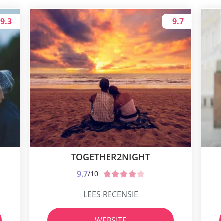
9.3
9.7
TOGETHER2NIGHT
9.7
/10
LEES RECENSIE
WEBSITE