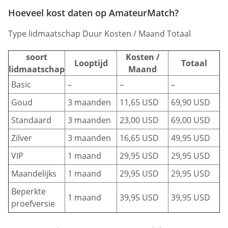
Hoeveel kost daten op AmateurMatch?
Type lidmaatschap Duur Kosten / Maand Totaal
soort
Kosten /
Looptijd
Totaal
lidmaatschap
Maand
Basic
–
–
–
Goud
3 maanden
11,65 USD
69,90 USD
Standaard
3 maanden
23,00 USD
69,00 USD
Zilver
3 maanden
16,65 USD
49,95 USD
VIP
1 maand
29,95 USD
29,95 USD
Maandelijks
1 maand
29,95 USD
29,95 USD
Beperkte
1 maand
39,95 USD
39,95 USD
proefversie