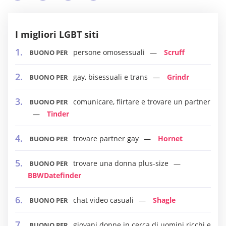
I migliori LGBT siti
persone omosessuali
Scruff
BUONO PER
gay, bisessuali e trans
Grindr
BUONO PER
comunicare, flirtare e trovare un partner
BUONO PER
Tinder
trovare partner gay
Hornet
BUONO PER
trovare una donna plus-size
BUONO PER
BBWDatefinder
chat video casuali
Shagle
BUONO PER
giovani donne in cerca di uomini ricchi e
BUONO PER