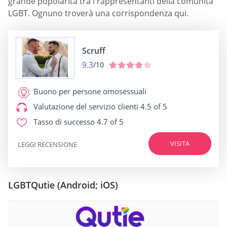
grande popolarità tra i rappresentanti della comunità
LGBT. Ognuno troverà una corrispondenza qui.
Scruff
9.3
/10
Buono per
persone omosessuali
Valutazione del servizio clienti
4.5 of 5
Tasso di successo
4.7 of 5
VISITA
LEGGI RECENSIONE
LGBTQutie (Android; iOS)