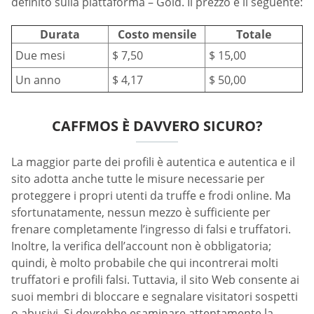
definito sulla piattaforma – Gold. Il prezzo è il seguente:
Durata
Costo mensile
Totale
Due mesi
$ 7,50
$ 15,00
Un anno
$ 4,17
$ 50,00
CAFFMOS È DAVVERO SICURO?
La maggior parte dei profili è autentica e autentica e il
sito adotta anche tutte le misure necessarie per
proteggere i propri utenti da truffe e frodi online. Ma
sfortunatamente, nessun mezzo è sufficiente per
frenare completamente l’ingresso di falsi e truffatori.
Inoltre, la verifica dell’account non è obbligatoria;
quindi, è molto probabile che qui incontrerai molti
truffatori e profili falsi. Tuttavia, il sito Web consente ai
suoi membri di bloccare e segnalare visitatori sospetti
o abusivi. Si dovrebbe esaminare attentamente la