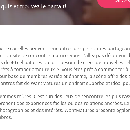
DÉMAR
uiz et trouvez le parfait!
igne car elles peuvent rencontrer des personnes partagean
nt un site de rencontre mature, vous n’allez pas découvrir 
 de 40 célibataires qui ont besoin de créer de nouvelles rel
nt prêts à tomber amoureux. Si vous êtes prêt à commencer 
eur base de membres variée et énorme, la scène offre des
contres fait de WantMatures un endroit superbe et idéal pou
mmes mûres. C’est l’un des lieux de rencontre les plus ras
hent des expériences faciles ou des relations ancrées. Le s
es photographies et des intérêts. WantMatures présente égal
mbres.