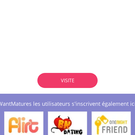
VISITE
WantMatures les utilisateurs s'inscrivent également ici