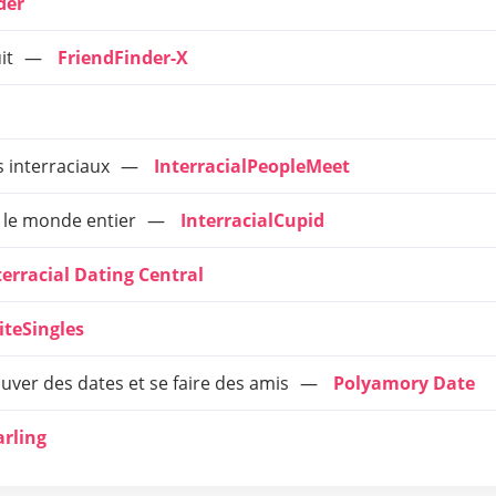
der
it
FriendFinder-X
 interraciaux
InterracialPeopleMeet
le monde entier
InterracialCupid
terracial Dating Central
liteSingles
er des dates et se faire des amis
Polyamory Date
rling