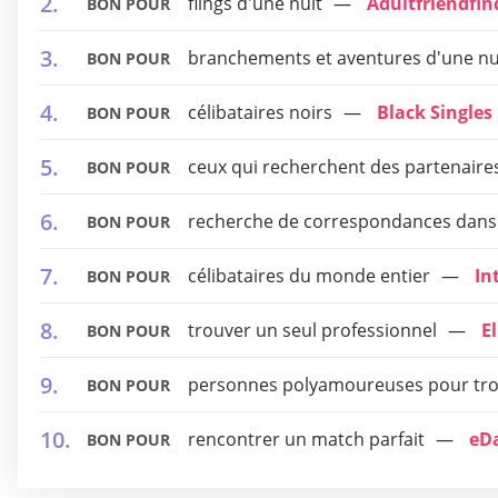
flings d'une nuit
Adultfriendfin
BON POUR
branchements et aventures d'une nu
BON POUR
célibataires noirs
Black Singles
BON POUR
ceux qui recherchent des partenaires
BON POUR
recherche de correspondances dans 
BON POUR
célibataires du monde entier
In
BON POUR
trouver un seul professionnel
E
BON POUR
personnes polyamoureuses pour trouv
BON POUR
rencontrer un match parfait
eDa
BON POUR