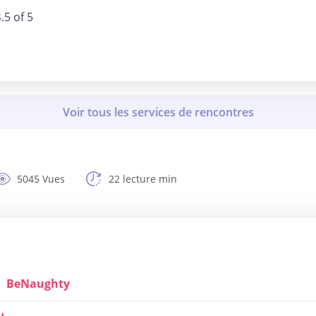
.5 of 5
5045 Vues
22 lecture min
BeNaughty