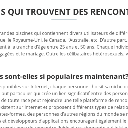
NS QUI TROUVENT DES RENCONT
andes piscines qui contiennent divers utilisateurs de différ
, le Royaume-Uni, le Canada, l’Australie, etc. D’autre part
nt à la tranche d’âge entre 25 ans et 50 ans. Chaque indivi
ngagées et le mariage. Outre les célibataires hétérosexuels,
s sont-elles si populaires maintenant
disponibles sur Internet, chaque personne choisit sa niche 
but particulier qui crée un lien significatif entre des perso
te de toute race peut rejoindre une telle plateforme de ren
xistent sur Internet et proposent différents types de relati
 plates-formes, des personnes d’autres régions du monde se r
s et développeurs d’applications encouragent également le
e expérience de rencontre fluide et passionnante qui intrigu