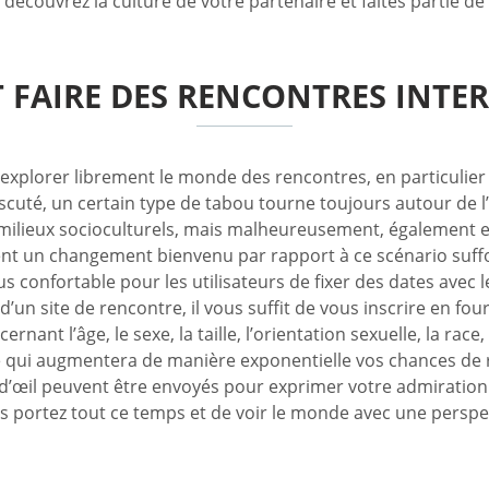
 découvrez la culture de votre partenaire et faites partie de
FAIRE DES RENCONTRES INTER
xplorer librement le monde des rencontres, en particulier l
discuté, un certain type de tabou tourne toujours autour de 
milieux socioculturels, mais malheureusement, également en 
nt un changement bienvenu par rapport à ce scénario suffoca
s confortable pour les utilisateurs de fixer des dates avec l
 d’un site de rencontre, il vous suffit de vous inscrire en f
rnant l’âge, le sexe, la taille, l’orientation sexuelle, la ra
etc., ce qui augmentera de manière exponentielle vos chances 
s d’œil peuvent être envoyés pour exprimer votre admiratio
s portez tout ce temps et de voir le monde avec une perspec