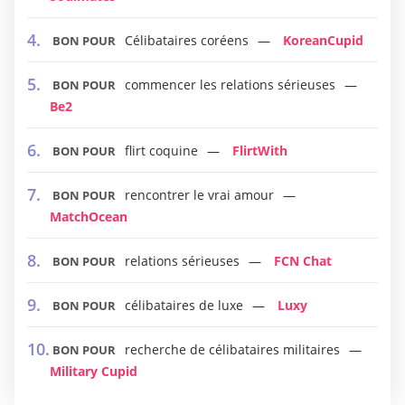
Célibataires coréens
KoreanCupid
BON POUR
commencer les relations sérieuses
BON POUR
Be2
flirt coquine
FlirtWith
BON POUR
rencontrer le vrai amour
BON POUR
MatchOcean
relations sérieuses
FCN Chat
BON POUR
célibataires de luxe
Luxy
BON POUR
recherche de célibataires militaires
BON POUR
Military Cupid