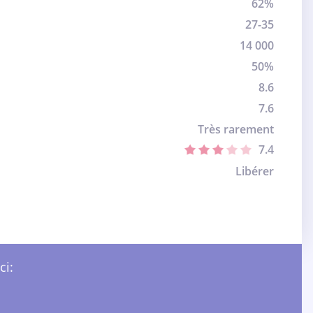
62%
27-35
14 000
50%
8.6
7.6
Très rarement
7.4
Libérer
ci: