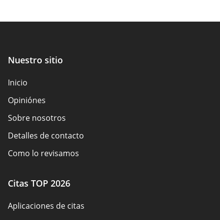
Nuestro sitio
Inicio
Opiniónes
Sobre nosotros
Detalles de contacto
Como lo revisamos
Divulgación del anunciante
Citas TOP 2026
Resumen de la política
Aplicaciones de citas
Términos de Uso