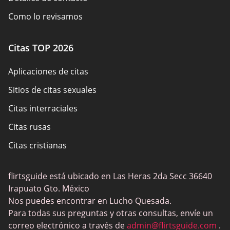
Como lo revisamos
Divulgación del anunciante
Citas TOP 2026
Resumen de la política
Aplicaciones de citas
Términos de Uso
Sitios de citas sexuales
Mapa del sitio
Citas interraciales
Citas rusas
Citas cristianas
Citas gay
flirtsguide está ubicado en Las Heras 2da Secc 36640
Citas sexuales ocasionales
Irapuato Gto. México
Elite Dating
Nos puedes encontrar en Lucho Quesada.
Para todas sus preguntas y otras consultas, envíe un
Citas BBW
correo electrónico a través de
admin@flirtsguide.com
.