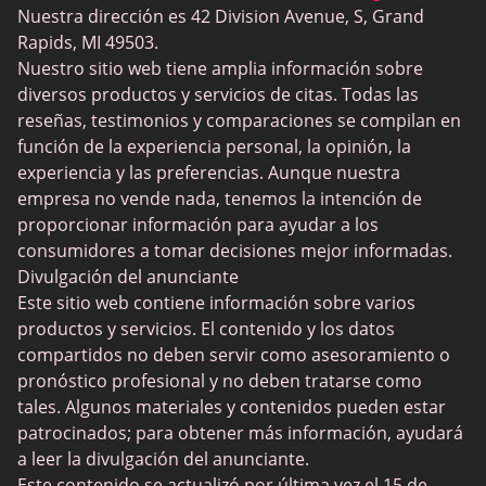
Trans Dating
Nuestra dirección es 42 Division Avenue, S, Grand
Rapids, MI 49503.
Sitios de citas Cougar
Nuestro sitio web tiene amplia información sobre
Sitios de citas para adultos
diversos productos y servicios de citas. Todas las
reseñas, testimonios y comparaciones se compilan en
Sitios de citas lesbianas
función de la experiencia personal, la opinión, la
Citas de jugador
experiencia y las preferencias. Aunque nuestra
empresa no vende nada, tenemos la intención de
Citas para adultos mayores
proporcionar información para ayudar a los
SilverDaddies
consumidores a tomar decisiones mejor informadas.
Divulgación del anunciante
Chat Avenue
Este sitio web contiene información sobre varios
Mingle2
productos y servicios. El contenido y los datos
compartidos no deben servir como asesoramiento o
SwingLifestyle
pronóstico profesional y no deben tratarse como
Feabie
tales. Algunos materiales y contenidos pueden estar
patrocinados; para obtener más información, ayudará
Chatib
a leer la divulgación del anunciante.
Cougar Life
Este contenido se actualizó por última vez el 15 de