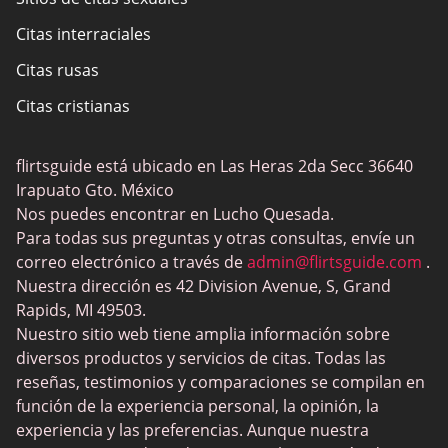
Citas interraciales
Citas rusas
Citas cristianas
Citas gay
flirtsguide está ubicado en Las Heras 2da Secc 36640
Citas sexuales ocasionales
Irapuato Gto. México
Elite Dating
Nos puedes encontrar en Lucho Quesada.
Para todas sus preguntas y otras consultas, envíe un
Citas BBW
correo electrónico a través de
admin@flirtsguide.com
.
Trans Dating
Nuestra dirección es 42 Division Avenue, S, Grand
Rapids, MI 49503.
Sitios de citas Cougar
Nuestro sitio web tiene amplia información sobre
Sitios de citas para adultos
diversos productos y servicios de citas. Todas las
reseñas, testimonios y comparaciones se compilan en
Sitios de citas lesbianas
función de la experiencia personal, la opinión, la
Citas de jugador
experiencia y las preferencias. Aunque nuestra