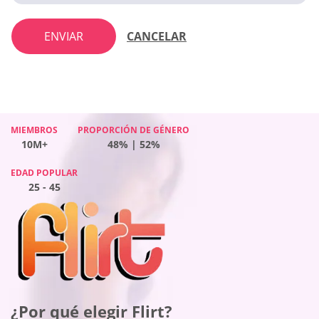
ENVIAR
CANCELAR
MIEMBROS
MIEMBROS
MIEMBROS
MIEMBROS
PROPORCIÓN DE GÉNERO
PROPORCIÓN DE GÉNERO
PROPORCIÓN DE GÉNERO
PROPORCIÓN DE GÉNERO
10M+
10M+
10M+
10M+
50% | 50%
48% | 52%
47% | 53%
51% | 49%
EDAD POPULAR
EDAD POPULAR
EDAD POPULAR
EDAD POPULAR
25 - 45
25 - 45
25 - 45
25 - 45
¿Por qué elegir Flirt?