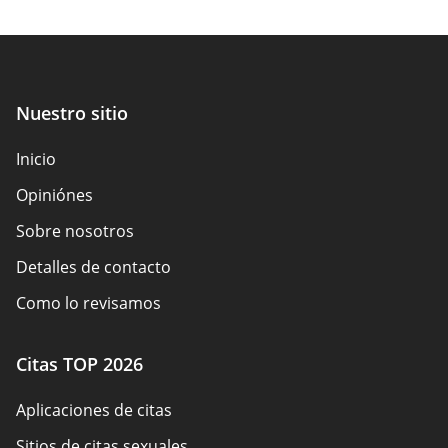
Nuestro sitio
Inicio
Opiniónes
Sobre nosotros
Detalles de contacto
Como lo revisamos
Divulgación del anunciante
Citas TOP 2026
Resumen de la política
Aplicaciones de citas
Términos de Uso
Sitios de citas sexuales
Mapa del sitio