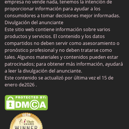
empresa no vende nada, tenemos la intención de
Citas para adultos mayores
proporcionar información para ayudar a los
SilverDaddies
consumidores a tomar decisiones mejor informadas.
Divulgación del anunciante
Chat Avenue
Este sitio web contiene información sobre varios
Mingle2
productos y servicios. El contenido y los datos
compartidos no deben servir como asesoramiento o
SwingLifestyle
pronóstico profesional y no deben tratarse como
Feabie
tales. Algunos materiales y contenidos pueden estar
patrocinados; para obtener más información, ayudará
Chatib
a leer la divulgación del anunciante.
Cougar Life
Este contenido se actualizó por última vez el 15 de
enero de2026 .
Sugardaddymeet
Spdate
AsianDate
FaceFlow