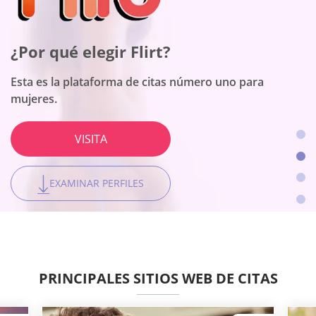
¿Por qué elegir Flirt?
¿Por qué elegir BeNaughty?
¿Por qué elegir Onenightfriend?
¿Por qué elegir Together2Night?
Esta es la plataforma de citas número uno para
mujeres.
El sitio se adapta a encuentros sin ataduras
El sitio funciona para personas con una amplia gama
La plataforma es la mejor para conexiones locales.
de intereses adultos.
VISITA
VISITA
VISITA
VISITA
EXAMINAR PERFILES
EXAMINAR PERFILES
EXAMINAR PERFILES
EXAMINAR PERFILES
PRINCIPALES SITIOS WEB DE CITAS