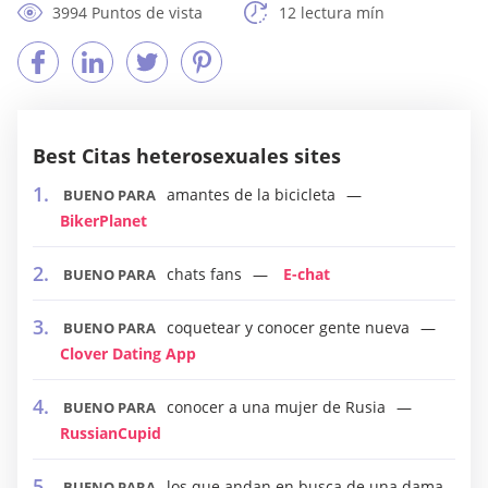
3994 Puntos de vista
12 lectura mín
Best Citas heterosexuales sites
amantes de la bicicleta
BUENO PARA
BikerPlanet
chats fans
E-chat
BUENO PARA
coquetear y conocer gente nueva
BUENO PARA
Clover Dating App
conocer a una mujer de Rusia
BUENO PARA
RussianCupid
los que andan en busca de una dama
BUENO PARA