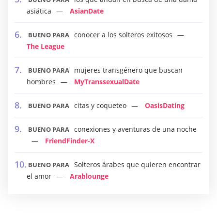
asiática
AsianDate
conocer a los solteros exitosos
BUENO PARA
The League
mujeres transgénero que buscan
BUENO PARA
hombres
MyTranssexualDate
citas y coqueteo
OasisDating
BUENO PARA
conexiones y aventuras de una noche
BUENO PARA
FriendFinder-X
Solteros árabes que quieren encontrar
BUENO PARA
el amor
Arablounge