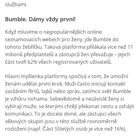
službami.
Bumble. Dámy vždy první!
Když mluvíme o nejpopulárnějších online
seznamovacích webech pro ženy, jde Bumble do
tohoto žebříčku. Taková platforma přilákala více než 11
milionů předplatitelů a zástupců žen převažuje – jejich
část tvoří 62% všech registrovaných uživatelů.
Hlavní myšlenka platformy spočívá v tom, že umožní
ženám udělat první krok. Muži často iniciují kontakt
zasíláním flirtů, lajků nebo zpráv, zatímco svět Bumble
je vzhůru nohama. Sebevědomé a nezávislé ženy si
vybírají muže, se kterými chtějí překonat cestu a zahájit
komunikaci. To je docela divné, ale zástupci všech
věkových skupin jsou v této službě rovnoměrně
rozloženi (např. Část 55letých osob je více než 16%).