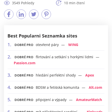
3549 Pohledy
10 min čtení
Best Popularni Seznamka sites
otevřené páry
WING
DOBRÉ PRO
flirtování a setkání s horkými lidmi
DOBRÉ PRO
Passion.com
hledání perfektní shody
Apex
DOBRÉ PRO
BDSM a fetišská komunita
Alt.com
DOBRÉ PRO
připojení a výpady
AmateurMatch
DOBRÉ PRO
mít příležitostné randění
Kinkyads