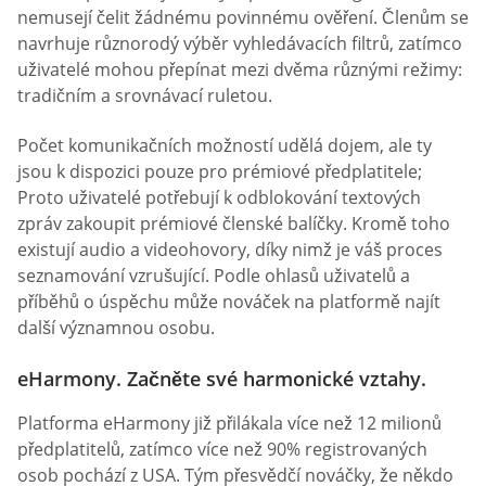
nemusejí čelit žádnému povinnému ověření. Členům se
navrhuje různorodý výběr vyhledávacích filtrů, zatímco
uživatelé mohou přepínat mezi dvěma různými režimy:
tradičním a srovnávací ruletou.
Počet komunikačních možností udělá dojem, ale ty
jsou k dispozici pouze pro prémiové předplatitele;
Proto uživatelé potřebují k odblokování textových
zpráv zakoupit prémiové členské balíčky. Kromě toho
existují audio a videohovory, díky nimž je váš proces
seznamování vzrušující. Podle ohlasů uživatelů a
příběhů o úspěchu může nováček na platformě najít
další významnou osobu.
eHarmony. Začněte své harmonické vztahy.
Platforma eHarmony již přilákala více než 12 milionů
předplatitelů, zatímco více než 90% registrovaných
osob pochází z USA. Tým přesvědčí nováčky, že někdo