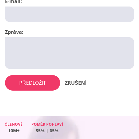
E-mail:
Zpráva:
PŘEDLOŽIT
ZRUŠENÍ
ČLENOVÉ
ČLENOVÉ
ČLENOVÉ
POMĚR POHLAVÍ
POMĚR POHLAVÍ
POMĚR POHLAVÍ
ČLENOVÉ
POMĚR POHLAVÍ
10M+
10M+
10M+
47% | 53%
60% | 40%
44% | 56%
10M+
35% | 65%