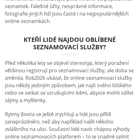
seznamek. Falešné účty, nesprávné informace,
fotografie jiných lidí jsou časté i na nejpopulárnějších
online seznamkách.
KTEŘÍ LIDÉ NAJDOU OBLÍBENÉ
SEZNAMOVACÍ SLUŽBY?
Před několika lety se objevil stereotyp, který poražení
většinou registrují pro seznamovací služby, ale doba se
změnila. Rok2026 ukázal, že online seznamovací služby
jsou někdy jediným způsobem, jak najít svého blízkého
nebo se setkat se vzrušujícími lidmi, abyste mohli sdílet
zájmy a myšlenky.
Rytmy života se ještě zrychlují a lidé jsou příliš
zaneprázdněni, než aby například našli někoho
zvláštního na ulici. Současní lidé navíc chápou výhody
online seznamovacích platforem – to je snadné splnit