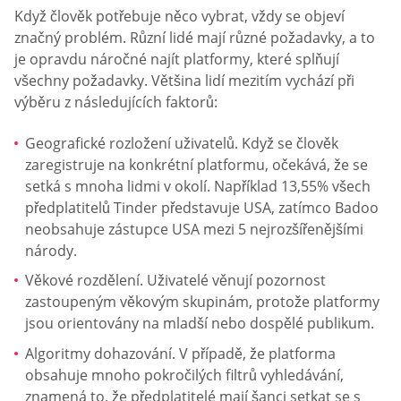
Když člověk potřebuje něco vybrat, vždy se objeví
značný problém. Různí lidé mají různé požadavky, a to
je opravdu náročné najít platformy, které splňují
všechny požadavky. Většina lidí mezitím vychází při
výběru z následujících faktorů:
Geografické rozložení uživatelů. Když se člověk
zaregistruje na konkrétní platformu, očekává, že se
setká s mnoha lidmi v okolí. Například 13,55% všech
předplatitelů Tinder představuje USA, zatímco Badoo
neobsahuje zástupce USA mezi 5 nejrozšířenějšími
národy.
Věkové rozdělení. Uživatelé věnují pozornost
zastoupeným věkovým skupinám, protože platformy
jsou orientovány na mladší nebo dospělé publikum.
Algoritmy dohazování. V případě, že platforma
obsahuje mnoho pokročilých filtrů vyhledávání,
znamená to, že předplatitelé mají šanci setkat se s