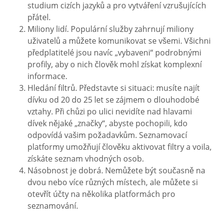
studium cizích jazyků a pro vytváření vzrušujících
přátel.
Miliony lidí. Populární služby zahrnují miliony
uživatelů a můžete komunikovat se všemi. Všichni
předplatitelé jsou navíc „vybaveni“ podrobnými
profily, aby o nich člověk mohl získat komplexní
informace.
Hledání filtrů. Představte si situaci: musíte najít
dívku od 20 do 25 let se zájmem o dlouhodobé
vztahy. Při chůzi po ulici nevidíte nad hlavami
dívek nějaké „značky“, abyste pochopili, kdo
odpovídá vašim požadavkům. Seznamovací
platformy umožňují člověku aktivovat filtry a voila,
získáte seznam vhodných osob.
Násobnost je dobrá. Nemůžete být současně na
dvou nebo více různých místech, ale můžete si
otevřít účty na několika platformách pro
seznamování.