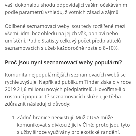
vaši dokonalou shodu odpovídající vašim očekáváním
podle parametrů vzhledu, životních zásad a zájmů.
Oblíbené seznamovací weby jsou tedy rozšířené mezi
všemi lidmi bez ohledu na jejich věk, pohlaví nebo
umístění. Podle Statisty celkový počet předplatitelů
seznamovacích služeb každoročně roste o 8–10%.
Proč jsou nyní seznamovací weby populární?
Komunita nejpopulárnějších seznamovacích webů se
rychle zvyšuje. Například publikum Tinder získalo v roce
2019 21,6 milionu nových předplatitelů. Hovoříme-li o
rostoucí popularitě seznamovacích služeb, je třeba
zdůraznit následující důvody:
Žádné hranice neexistují. Muž z USA může
komunikovat s dívkou žijící v Číně; proto jsou tyto
služby široce využívány pro exotické randění,