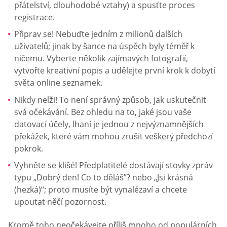
přátelství, dlouhodobé vztahy) a spusťte proces
registrace.
Připrav se! Nebuďte jedním z milionů dalších
uživatelů; jinak by šance na úspěch byly téměř k
ničemu. Vyberte několik zajímavých fotografií,
vytvořte kreativní popis a udělejte první krok k dobytí
světa online seznamek.
Nikdy nelži! To není správný způsob, jak uskutečnit
svá očekávání. Bez ohledu na to, jaké jsou vaše
datovací účely, lhaní je jednou z nejvýznamnějších
překážek, které vám mohou zrušit veškerý předchozí
pokrok.
Vyhněte se klišé! Předplatitelé dostávají stovky zpráv
typu „Dobrý den! Co to děláš”? nebo „Jsi krásná
(hezká)“; proto musíte být vynalézaví a chcete
upoutat něčí pozornost.
Kromě toho neočekávejte příliš mnoho od populárních