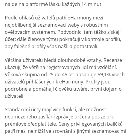
najde na platformě lásku každých 14 minut.
Podle ohlasů uživatelů patří eHarmony mezi
nejoblíbenější seznamovací weby s robustním
ověřovacím systémem. Podvodníci tam těžko získají
účet; dále členové týmu pokračují v kontrole profilů,
aby falešné profily včas našli a pozastavili.
Většina uživatelů hledá dlouhodobé vztahy. Recenze
ukazují, že většina registrovaných lidí má vzdělání.
Věková skupina od 25 do 45 let obsahuje 69,1% všech
uživatelů přihlášených k eHarmony. Profily jsou
podrobné a pomáhají člověku utvářet první dojem o
uživateli.
Standardní účty mají více funkcí, ale možnost
neomezeného zasílání zpráv je určena pouze pro
prémiové předplatitele. Ceny privilegovaných balíčků
patří mezi nejnižší ve srovnání s jinými seznamovacími