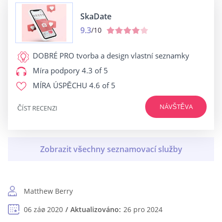
SkaDate
9.3
/10
DOBRÉ PRO
tvorba a design vlastní seznamky
Míra podpory
4.3 of 5
MÍRA ÚSPĚCHU
4.6 of 5
NÁVŠTĚVA
ČÍST RECENZI
Matthew Berry
06 záø 2020
Aktualizováno:
26 pro 2024