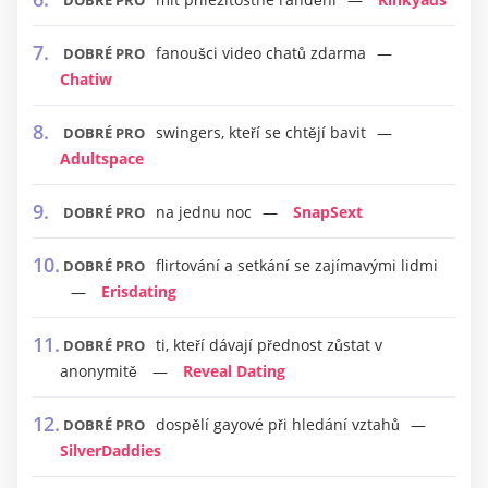
DOBRÉ PRO
fanoušci video chatů zdarma
DOBRÉ PRO
Chatiw
swingers, kteří se chtějí bavit
DOBRÉ PRO
Adultspace
na jednu noc
SnapSext
DOBRÉ PRO
flirtování a setkání se zajímavými lidmi
DOBRÉ PRO
Erisdating
ti, kteří dávají přednost zůstat v
DOBRÉ PRO
anonymitě
Reveal Dating
dospělí gayové při hledání vztahů
DOBRÉ PRO
SilverDaddies