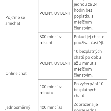
jednou za 24
hodin bez
VOLNÝ, UVOLNIT
poplatku s
Pojďme se
měsíčním
smíchat
členstvím.
500 mincí za
Pokud jej chcete
mísení
používat častěji.
10 bezplatných
chatů po dobu
VOLNÝ, UVOLNIT
až 3 minut s
měsíčním
Online chat
členstvím.
Po vyčerpání 10
100 mincí za
bezplatných
minutu
chatů.
Zobrazena je
Jednosměrný
400 mincí za
pouze jedna