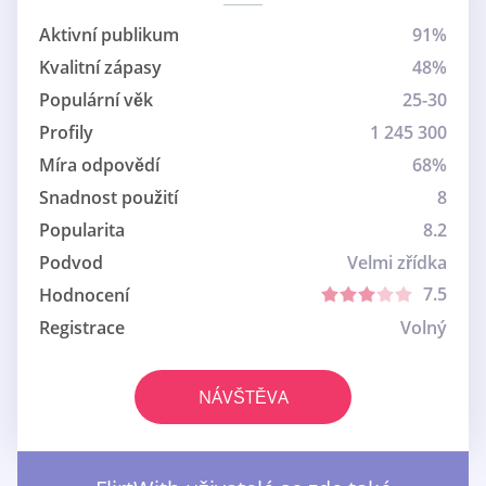
Aktivní publikum
91%
Kvalitní zápasy
48%
Populární věk
25-30
Profily
1 245 300
Míra odpovědí
68%
Snadnost použití
8
Popularita
8.2
Podvod
Velmi zřídka
7.5
Hodnocení
Registrace
Volný
NÁVŠTĚVA