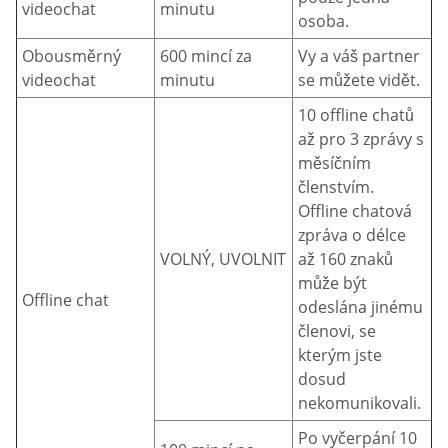
videochat
minutu
osoba.
Obousměrný
600 mincí za
Vy a váš partner
videochat
minutu
se můžete vidět.
10 offline chatů
až pro 3 zprávy s
měsíčním
členstvím.
Offline chatová
zpráva o délce
VOLNÝ, UVOLNIT
až 160 znaků
může být
Offline chat
odeslána jinému
členovi, se
kterým jste
dosud
nekomunikovali.
Po vyčerpání 10