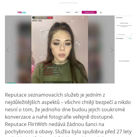
Reputace seznamovacích služeb je jedním z
nejdůležitějších aspektů – všichni chtějí bezpečí a nikdo
nesní o tom, že jednoho dne budou jejich soukromé
konverzace a nahé fotografie veřejně dostupné.
Reputace FlirtWith nedává žádnou šanci na
pochybnosti a obavy. Služba byla spuštěna před 27 lety