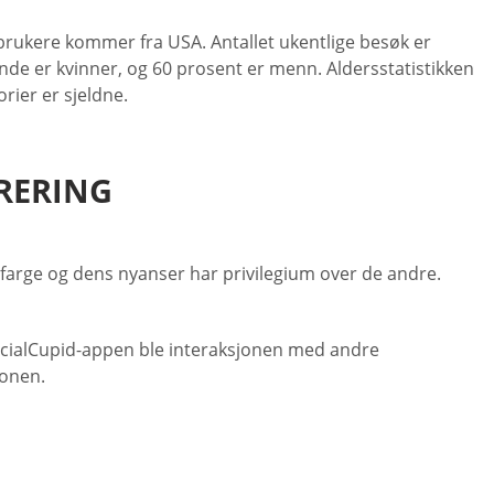
n brukere kommer fra USA. Antallet ukentlige besøk er
nde er kvinner, og 60 prosent er menn. Aldersstatistikken
rier er sjeldne.
TRERING
 farge og dens nyanser har privilegium over de andre.
racialCupid-appen ble interaksjonen med andre
jonen.