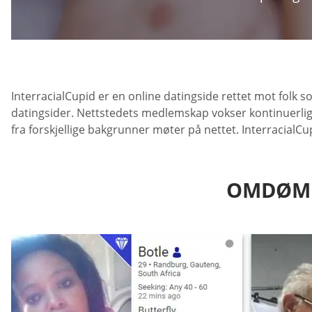
InterracialCupid er en online datingside rettet mot folk s
datingsider. Nettstedets medlemskap vokser kontinuerlig og
fra forskjellige bakgrunner møter på nettet. Interracia
OMDØMME