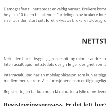
Demografien til nettstedet er veldig variert. Brukere kom
høyt, ca 10 tusen besøkende. Fordelingen av brukere Inte
viser at siden stort sett foretrekkes av brukere i aldersg
NETTST
Nettsiden har et hyggelig grensesnitt og minner andre so
InterracialCupid-nettstedets design følger designet som 
InterracialCupid har en mobilapplikasjon som kun er tilg
medlemmer raskere. Alle funksjonene som er tilgjengelige 
Registreringen tar kun noen få minutter å fylle ut nødven
Registreringsprosess. Er det lett her