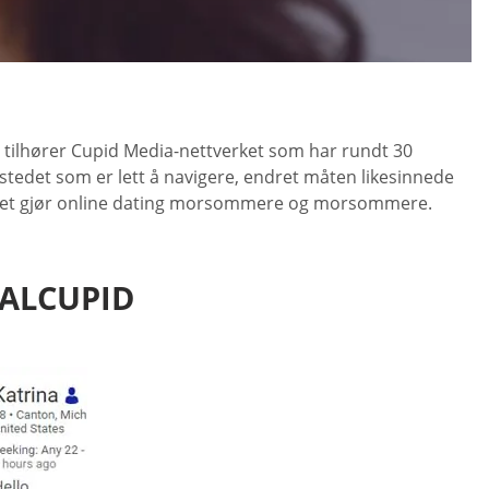
en tilhører Cupid Media-nettverket som har rundt 30
tstedet som er lett å navigere, endret måten likesinnede
mskapet gjør online dating morsommere og morsommere.
IALCUPID