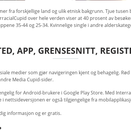
mer fra forskjellige land og ulik etnisk bakgrunn. Tjue tuse
rracialCupid over hele verden viser at 40 prosent av besøke
ruppene 35-44 og 25-34. Kvinnelige single i andre alderskatego
ED, APP, GRENSESNITT, REGIS
siale medier som gjør navigeringen kjent og behagelig. Rød
andre Media Cupid-sider.
jengelig for Android-brukere i Google Play Store. Med Inter
i nettsideversjonen er også tilgjengelige fra mobilapplikas
dig informasjon og er gratis.
?