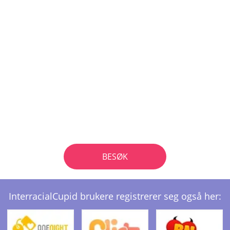
BESØK
InterracialCupid brukere registrerer seg også her: