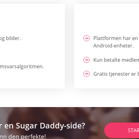
og bilder.
Plattformen har en
Android-enheter.
Kun betalte medlem
samsvarsalgoritmen.
Gratis tjenester er
r en Sugar Daddy-side?
STA
inn den perfekte!